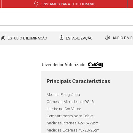
ENVIAMOS PARA TODO
BRASIL
ESTUDIO E ILUMINAÇÃO
ESTABILIZAÇÃO
ÁUDIO E VÍ
Revendedor Autorizado
Principais Características
Mochila Fotográfica
Câmeras Mirrorless e DSLR
Interior na Cor Verde
Compartimento para Tablet
Medidas Internas 42x15x22cm
Medidas Externas 43x20x25cm