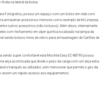
ivela na lateral da bolsa.
ara Fotógrafos
, possui um espaço com um bolso em rede com
ara armazenar acessórios menores como exemplo de Kit Limpeza,
 entre outros acessórios (não inclusos). Além disso, internamente
eles com fechamento em zíper que fica localizado na tampa da
lateral sendo bolsos minis de velcro para armazenagem de Cartões de
gua sendo super confortável esta
Mochila Easy EC-8879S
possui
uma alça acolchoada que divide o peso da carga com um alça extra
ável e tranquilo ao utilizador, sem mencionar que permite o giro da
do assim um rápido acesso aos equipamentos.