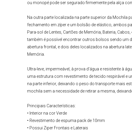
ou monopé pode ser segurado firmemente pela alça com f
Na outra parte localizada na parte superior da
Mochila p
fechamento em zíper e um bolsão de elástico, ambos p
Para-sol de Lentes, Cartões de Memória, Bateria, Cabos,
também é possível encontrar outros bolsos sendo um d
abertura frontal, e dois deles localizados na abertura 
Memória.
Ultra-leve, impermeável, à prova d'água e resistente à á
uma estrutura com revestimento de tecido respirável e 
na parte inferior, deixando o peso do transporte mais est
mochila sem a necessidade de retirar a mesma, deixan
Principais Características:
• Interior na cor Verde
• Revestimento de espuma pack de 10mm
• Possui Ziper Frontais e Laterais