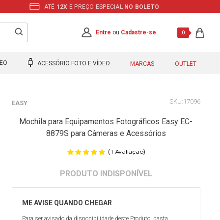
ATÉ
12X
E PREÇO ESPECIAL
NO BOLETO
Entre
ou
Cadastre-se
0
DEO
ACESSÓRIO FOTO E VÍDEO
MARCAS
OUTLET
17096
EASY
Mochila para Equipamentos Fotográficos Easy EC-
8879S para Câmeras e Acessórios
(
)
1
Avaliação
Para ser avisado da disponibilidade deste Produto, basta