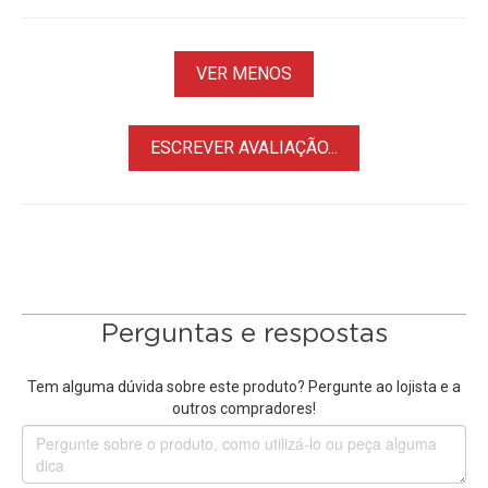
nítida.
VER MENOS
Entrada e Saída SDI
Oferece 2x entradas e saídas SDI, proporcionando
flexibilidade e diversidade para suas criações. Conecte
ESCREVER AVALIAÇÃO...
vários dispositivos facilmente e libere possibilidades
criativas ilimitadas.
Modo Multi-Screen
Este
Monitor de Transmissão
Desview
pode ser usada com
suportes de canto para monitoramento vertical da tela. O
menu da interface também pode ser alternado horizontal e
Perguntas e respostas
verticalmente para atender às necessidades de captura de
diferentes cenas.
Tem alguma dúvida sobre este produto? Pergunte ao lojista e a
outros compradores!
Monitoramento Forma de Onda
Controle preciso da qualidade de Imagem com
Monitoramento Completo de Forma de Onda, esta função