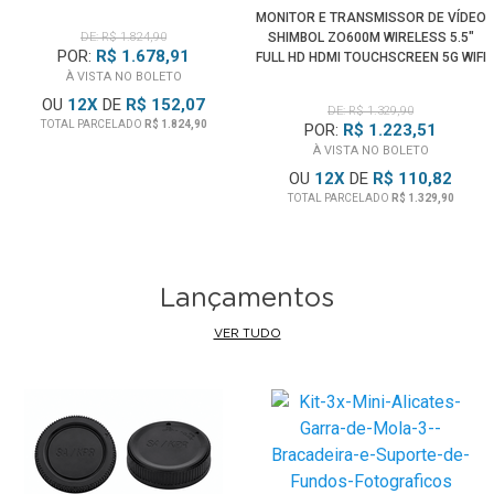
MONITOR E TRANSMISSOR DE VÍDEO
os melhores resultados.
DE: R$ 1.824,90
SHIMBOL ZO600M WIRELESS 5.5"
POR:
R$ 1.678,91
FULL HD HDMI TOUCHSCREEN 5G WIFI
Saída de Áudio
À VISTA NO BOLETO
OU
12
X
DE
R$ 152,07
Monitore seu áudio usando o conector P2 de 3.5mm para
DE: R$ 1.329,90
TOTAL PARCELADO
R$ 1.824,90
POR:
R$ 1.223,51
fones de ouvido ou alto-falantes.
À VISTA NO BOLETO
OU
12
X
DE
R$ 110,82
Opções de Energia
TOTAL PARCELADO
R$ 1.329,90
Suporta
Bateria V-mount
, cabo de alimentação CA e entrada
de alimentação XLR. Três modos diferentes de
fornecimento de energia se adaptam às necessidades de
Lançamentos
fotografia de diferentes cenas.
VER TUDO
Case Rígido Resistente
Este
Monitor Diretor Desview D17-HDR
para transmissão é
incorporado dentro de um Case Rígido sendo um gabinete
para transporte e proteção. Alêm disso acompanha um
para-sol.