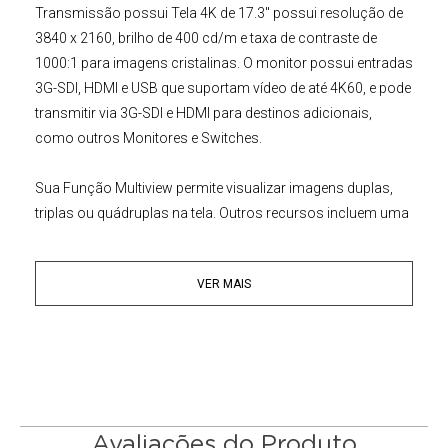
Transmissão
possui
Tela 4K de 17.3" possui resolução de
3840 x 2160, brilho de 400 cd/m e taxa de contraste de
1000:1 para imagens cristalinas. O monitor possui entradas
3G-SDI, HDMI e USB que suportam vídeo de até 4K60, e pode
transmitir via 3G-SDI e HDMI para destinos adicionais,
como outros Monitores e Switches.
Sua Função Multiview permite visualizar imagens duplas,
triplas ou quádruplas na tela. Outros recursos incluem uma
ferramenta de forma de onda, uma luz indicadora Tally,
modo picture-in-picture, um ângulo de visão de 178°, um
VER MAIS
conector para fones de ouvido, alto-falantes frontais e
modos de exibição horizontal e vertical adequados para
conteúdo de mídia social. Você pode alimentar o
Monitor
Broadcast
através da placa de bateria V-mount, do cabo de
alimentação CA incluído ou de via alimentação XLR
disponível separadamente., em sua oarte traseira. A Case de
Alumínio é incorporado ao Monitor e protege durante o
Avaliações do Produto