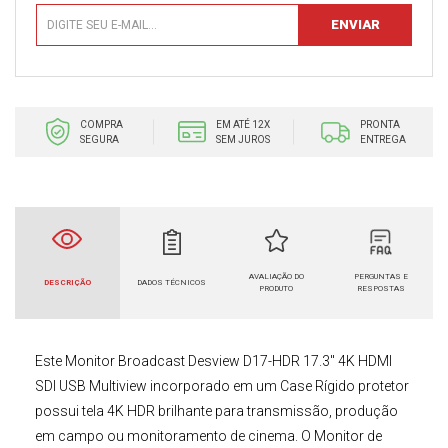
COMPRA
EM ATÉ 12X
PRONTA
SEGURA
SEM JUROS
ENTREGA
AVALIAÇÃO DO
PERGUNTAS E
DESCRIÇÃO
DADOS TÉCNICOS
PRODUTO
RESPOSTAS
Este
Monitor Broadcast Desview D17-HDR 17.3" 4K HDMI
SDI USB Multiview
incorporado em um Case Rígido protetor
possui tela 4K HDR brilhante para transmissão, produção
em campo ou monitoramento de cinema. O
Monitor de