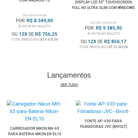
COM ANDROID 15
DISPLAY LCD 55" TOUCHSCREEN
• Underscan / Overscan
FULL HD ULTRA SLIM COM WINDOWS
• Exibição em tela cheia no modo de monitoramento e
10
DE: R$ 9.075,00
gravação
POR:
R$ 8.349,00
DE: R$ 10.202,06
• Indicador de Tally
À VISTA NO BOLETO
POR:
R$ 9.385,90
OU
12
X
DE
R$ 756,25
À VISTA NO BOLETO
TOTAL PARCELADO
R$ 9.075,00
OU
12
X
DE
R$ 850,17
Características:
TOTAL PARCELADO
R$ 10.202,06
• Tamanho da tela 7" IPS
• Resolução: 1024x600 pixels
• Proporção 16:9 e Brilho 600cd/m
• Monitor Externo de Campo
Lançamentos
• Ideal para Câmeras DSLR e Filmadoras
VER TUDO
• Entrada HDMI, Ypbpr, SD-SDI e AV
• Saídas YPbPr, SD-SDI e AV
• Conexão para Baterias V-Mount (bateria não incluído)
• Acompanha Protetor Solar, Cabo HDMI e AV, Fonte e Mini
Cabeça de Tripé
FONTE AP-V30 PARA
FILMADORAS JVC (BIVOLT)
CARREGADOR NIKON MH-63
PARA BATERIA NIKON EN-EL10