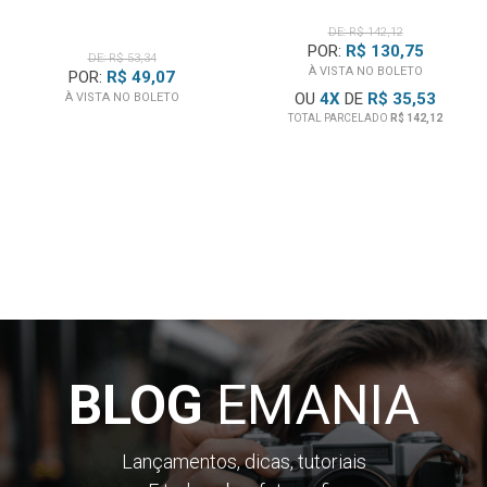
DE: R$ 142,12
POR:
R$ 130,75
DE: R$ 53,34
À VISTA NO BOLETO
POR:
R$ 49,07
OU
4
X
DE
R$ 35,53
À VISTA NO BOLETO
TOTAL PARCELADO
R$ 142,12
BLOG
EMANIA
Lançamentos, dicas, tutoriais