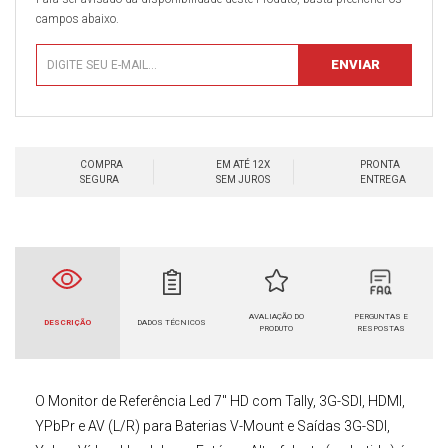
campos abaixo.
COMPRA
EM ATÉ 12X
PRONTA
SEGURA
SEM JUROS
ENTREGA
AVALIAÇÃO DO
PERGUNTAS E
DESCRIÇÃO
DADOS TÉCNICOS
PRODUTO
RESPOSTAS
O
Monitor de Referência
Led 7" HD com Tally, 3G-SDI, HDMI,
YPbPr e AV (L/R) para Baterias V-Mount e Saídas 3G-SDI,