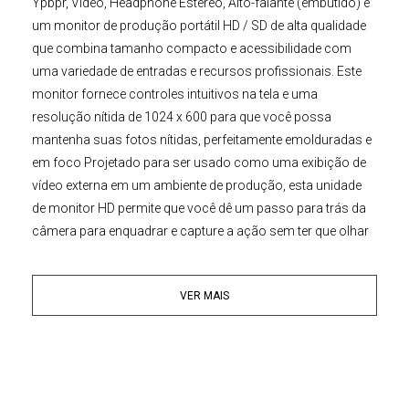
Ypbpr, Vídeo, Headphone Estéreo, Alto-falante (embutido)
é
um monitor de produção portátil HD / SD de alta qualidade
que combina tamanho compacto e acessibilidade com
uma variedade de entradas e recursos profissionais. Este
monitor fornece controles intuitivos na tela e uma
resolução nítida de
1024 x 600
para que você possa
mantenha suas fotos nítidas, perfeitamente emolduradas e
em foco Projetado para ser usado como uma exibição de
vídeo externa em um ambiente de produção, esta unidade
de monitor HD permite que você dê um passo para trás da
câmera para enquadrar e capture a ação sem ter que olhar
através do visor embutido da câmera, que converte a
imagem que você normalmente veria em sua pequena tela
VER MAIS
embutida para uma tela muito maior que permite uma
visualização mais fácil e não sobrecarrega seus olhos.Um
monitor de monitor externo é especialmente ideal em
configurações de câmera complexas ou tomadas em
ângulo extremo, onde pode ser difícil acessar o visor ou ao