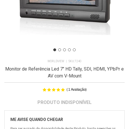
WORLDVIEW
7240
Monitor de Referência Led 7" HD Tally, SDI, HDMI, YPbPr e
AV com V-Mount
(
)
1
Avaliação
Para ser avisado da disponibilidade deste Produto, basta preencher os