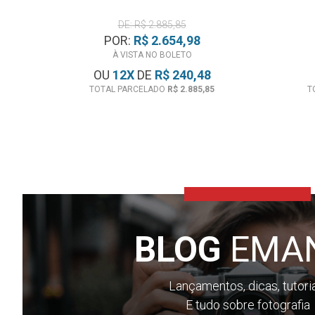
DE: R$ 2.885,85
POR:
R$ 2.654,98
À VISTA NO BOLETO
OU
12
X
DE
R$ 240,48
TOTAL PARCELADO
R$ 2.885,85
T
BLOG
EMA
Lançamentos, dicas, tutori
E tudo sobre fotografia