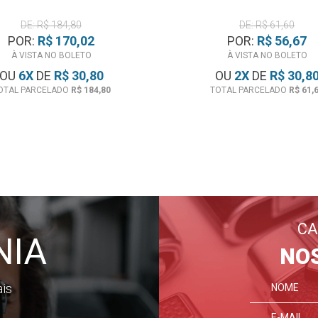
DE: R$ 184,80
DE: R$ 61,60
POR:
R$ 170,02
POR:
R$ 56,67
À VISTA NO BOLETO
À VISTA NO BOLETO
OU
6
X
DE
R$ 30,80
OU
2
X
DE
R$ 30,8
OTAL PARCELADO
R$ 184,80
TOTAL PARCELADO
R$ 61,
CA
NIA
NO
ais