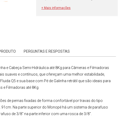
+ Mais informações
 PRODUTO
PERGUNTAS E RESPOSTAS
nha e
Cabeça Semi-Hidráulica
até 8Kg para Câmeras e Filmadoras
is suaves e contínuos, que ofereçam uma melhor estabilidade,
Fluida Q5 e sua base com Pé de Galinha retrátil que são ideais para
ss
e
Filmadoras
até 8Kg.
ões de pernas fixadas de forma confortável por travas do tipo
é 1.91cm. Na parte superior do Monopé há um sistema de parafuso
fuso de 3/8" na parte inferior com uma rosca de 3/8".