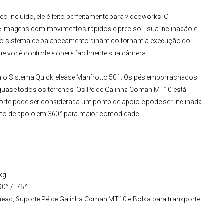
deo
incluído, ele é feito perfeitamente para videoworks. O
 imagens com movimentos rápidos e preciso. , sua inclinação é
o e o sistema de balanceamento dinâmico tornam a execução do
ue você controle e opere facilmente sua câmera.
om o Sistema Quickrelease Manfrotto 501. Os pés emborrachados
quase todos os terrenos. Os
Pé de Galinha Coman MT10
está
uporte pode ser considerada um ponto de apoio e pode ser inclinada
nto de apoio em 360° para maior comodidade.
kg
0° / -75°
ad, Suporte Pé de Galinha Coman MT10 e Bolsa para transporte