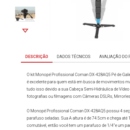
DESCRIÇÃO
DADOS TÉCNICOS
AVALIAÇÃO DO
O kit
Monopé Profissional
Coman DX-428AQ5 Pé de Gali
é excelente para quem está em busca de movimentos ma
tudo isso devido a sua Cabeça Semi-Hidráulica de Vídeo 
fotografias ou filmagens com
Câmeras DSLRs
,
Mirrorle
O
Monopé Profissional Coman DX-428AQ5 p
ossui 4 seç
parafuso seladas. Sua A altura é de 74.5cm e chega at
comutável, então você tem um parafuso de 1/4"e um para