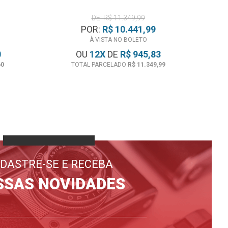
DE: R$ 11.349,99
POR:
R$ 10.441,99
À VISTA NO BOLETO
0
OU
12
X
DE
R$ 945,83
60
TOTAL PARCELADO
R$ 11.349,99
DASTRE-SE E RECEBA
SSAS NOVIDADES