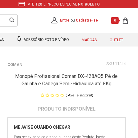
ATÉ
12X
E PREÇO ESPECIAL
NO BOLETO
Entre
ou
Cadastre-se
0
DEO
ACESSÓRIO FOTO E VÍDEO
MARCAS
OUTLET
11444
COMAN
Monopé Profissional Coman DX-428AQ5 Pé de
Galinha e Cabeça Semi-Hidráulica até 8Kg
(
)
Avalie agora!
Para ser avisado da disponibilidade deste Produto, basta