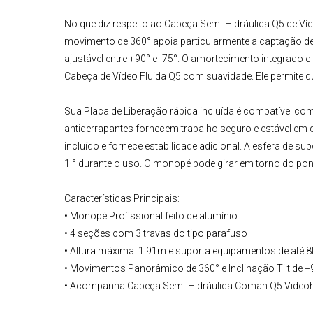
No que diz respeito ao
Cabeça Semi-Hidráulica Q5 de Ví
movimento de 360° apoia particularmente a captação de
ajustável entre +90° e -75°. O amortecimento integrad
Cabeça de Vídeo
Fluida Q5 com suavidade. Ele permite q
Sua Placa de Liberação rápida incluída é compatível c
antiderrapantes fornecem trabalho seguro e estável em 
incluído e fornece estabilidade adicional. A esfera de s
1 ° durante o uso. O monopé pode girar em torno do po
Características Principais:
• Monopé Profissional feito de alumínio
• 4 seções com 3 travas do tipo parafuso
• Altura máxima: 1.91m e suporta equipamentos de até 8
• Movimentos Panorâmico de 360° e Inclinação Tilt de +9
• Acompanha Cabeça Semi-Hidráulica Coman Q5 Videohe