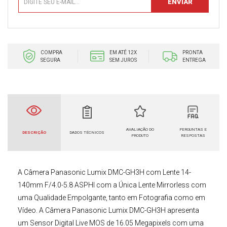
COMPRA
EM ATÉ 12X
PRONTA
SEGURA
SEM JUROS
ENTREGA
AVALIAÇÃO DO
PERGUNTAS E
DESCRIÇÃO
DADOS TÉCNICOS
PRODUTO
RESPOSTAS
A
Câmera Panasonic Lumix DMC-GH3H
com
Lente 14-
140mm F/4.0-5.8 ASPHl
com a Única Lente Mirrorless com
uma Qualidade Empolgante, tanto em Fotografia como em
Vídeo. A
Câmera Panasonic
Lumix DMC-GH3H
apresenta
um Sensor Digital Live MOS de 16.05 Megapixels com uma