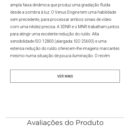
ampla faixa dinâmica que produz uma gradação fluída
desde a sombra à luz. O Venus Engine tem uma habilidade
sem precedente, para processar ambos sinais de vídeo
com uma nitidez precisa. A 3DNR e o MNR trabalham juntos
para atingir uma excelente redução do ruído. Alta
sensibilidade ISO 12800 (alargada: ISO 25600) e uma
extensa redução do ruído oferecem-lhe imagens marcantes
mesmo numa situação de pouca iluminação. O recém
desenhado filtro suprime as cores cambiantes provocadas
pela luz, mantendo a resolução alta.
VER MAIS
A
Câmera Digital
Panasonic Lumix DMC-GH3H
possui uma
vasta gama de formatos de gravação, frames e altos
valores de bits (72 Mbps/50Mbps) que são usadas por
estações de televisão e estúdios de produção. É capaz de
gravar vídeos Full HD em AVCHD, AVCHD Progressivo e
MOV com fácil geração de arquivos, ou MP4. Função Time
Avaliações do Produto
Code que inclui Rec. Run / Free Run and Drop Frame / Non