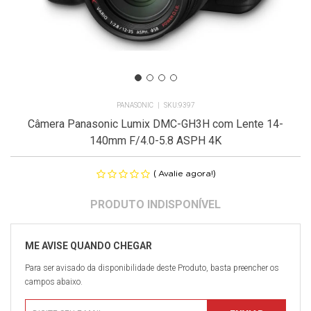
PANASONIC
9397
Câmera Panasonic Lumix DMC-GH3H com Lente 14-
140mm F/4.0-5.8 ASPH 4K
(
)
Avalie agora!
Para ser avisado da disponibilidade deste Produto, basta preencher os
campos abaixo.