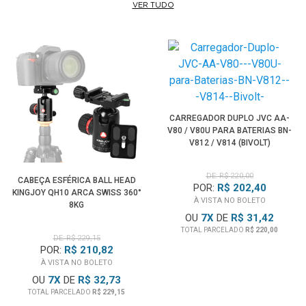
VER TUDO
adição aos três tipos de câmara rápida e 80% de vídeo em
câmara lenta, inclui 48% e 40% de câmara lenta, tudo em full
HD. O popular Controle Criativo está disponível em ambas
gravações de
fotografia
e
vídeo.
CARREGADOR DUPLO JVC AA-
V80 / V80U PARA BATERIAS BN-
V812 / V814 (BIVOLT)
DE: R$ 220,00
CABEÇA ESFÉRICA BALL HEAD
POR:
R$ 202,40
KINGJOY QH10 ARCA SWISS 360°
À VISTA NO BOLETO
8KG
OU
7
X
DE
R$ 31,42
TOTAL PARCELADO
R$ 220,00
DE: R$ 229,15
POR:
R$ 210,82
À VISTA NO BOLETO
OU
7
X
DE
R$ 32,73
TOTAL PARCELADO
R$ 229,15