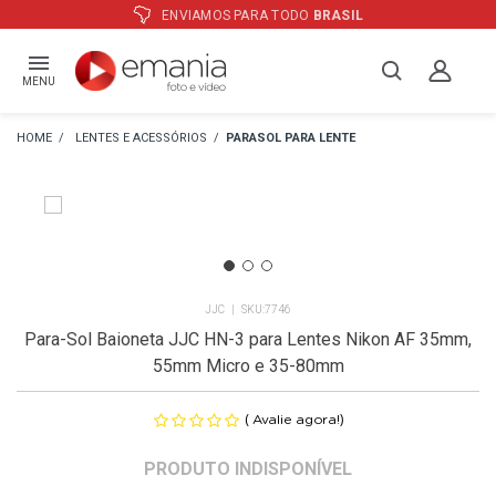
BRASIL
ATÉ
12X
E PREÇO ESPECIA
MENU
LENTES E ACESSÓRIOS
PARASOL PARA LENTE
JJC
7746
Para-Sol Baioneta JJC HN-3 para Lentes Nikon AF 35mm,
55mm Micro e 35-80mm
(
)
Avalie agora!