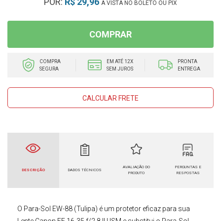
POR:
R$ 29,96
À VISTA NO BOLETO OU PIX
COMPRAR
COMPRA
EM ATÉ 12X
PRONTA
SEGURA
SEM JUROS
ENTREGA
CALCULAR FRETE
AVALIAÇÃO DO
PERGUNTAS E
DESCRIÇÃO
DADOS TÉCNICOS
PRODUTO
RESPOSTAS
O
Para-Sol EW-88 (Tulipa)
é um protetor eficaz para sua
Lente Canon
EF 16-35 f/2.8 II USM
e substitui o
Para-Sol