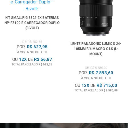
KIT SMALLRIG 3824 2X BATERIAS
NP-FZ100 E CARREGADOR DUPLO
(BIVOLT)
DE: R$ 682,55
LENTE PANASONIC LUMIX S 24-
POR:
R$ 627,95
105MM F/4 MACRO O.I.S (L-
À VISTA NO BOLETO
MOUNT)
OU
12
X
DE
R$ 56,87
TOTAL PARCELADO
R$ 682,55
DE: R$ 8.580,00
POR:
R$ 7.893,60
À VISTA NO BOLETO
OU
12
X
DE
R$ 715,00
TOTAL PARCELADO
R$ 8.580,00