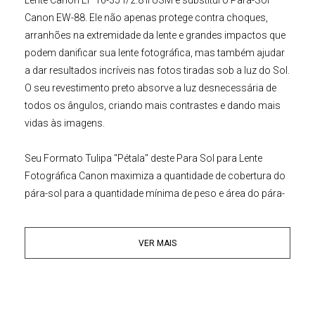
Canon
EW-88
. Ele não apenas protege contra choques,
arranhões na extremidade da lente e grandes impactos que
podem danificar sua lente fotográfica, mas também ajudar
a dar resultados incríveis nas fotos tiradas sob a luz do Sol.
O seu revestimento preto absorve a luz desnecessária de
todos os ângulos, criando mais contrastes e dando mais
vidas às imagens.
Seu Formato Tulipa "Pétala" deste
Para Sol para Lente
Fotográfica
Canon maximiza a quantidade de cobertura do
pára-sol para a quantidade mínima de peso e área do pára-
sol. A montagem de baioneta foi projetada para funcionar
também na posição invertida, permitindo que o capuz seja
VER MAIS
colocado para trás sobre a lente para uma solução de
armazenamento mais compacta.
Principais Características: