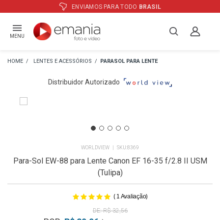
L
ATÉ
12X
E PREÇO ESPECIAL
NO BO
MENU
LENTES E ACESSÓRIOS
PARASOL PARA LENTE
Distribuidor Autorizado
WORLDVIEW
8369
Para-Sol EW-88 para Lente Canon EF 16-35 f/2.8 II USM
(Tulipa)
(
)
1
Avaliação
R$ 32,56