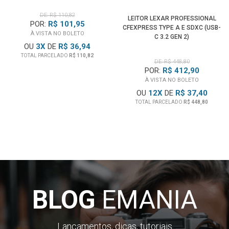
DE: R$ 110,82
LEITOR LEXAR PROFESSIONAL
POR:
R$ 101,95
CFEXPRESS TYPE A E SDXC (USB-
À VISTA NO BOLETO
C 3.2 GEN 2)
OU
3
X
DE
R$ 36,94
TOTAL PARCELADO
R$ 110,82
DE: R$ 448,80
POR:
R$ 412,90
À VISTA NO BOLETO
OU
12
X
DE
R$ 37,40
TOTAL PARCELADO
R$ 448,80
BLOG
EMANIA
Lançamentos, dicas, tutoriais