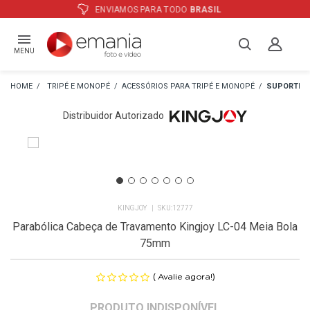
ATÉ
12X
E PREÇO ESPECIAL
NO BOLETO
MENU
TRIPÉ E MONOPÉ
ACESSÓRIOS PARA TRIPÉ E MONOPÉ
SUPORTES 
Distribuidor Autorizado
KINGJOY
12777
Parabólica Cabeça de Travamento Kingjoy LC-04 Meia Bola
75mm
(
)
Avalie agora!