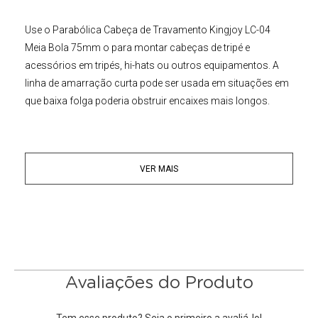
Use o
Parabólica Cabeça de Travamento Kingjoy LC-04
Meia Bola 75mm
o para montar cabeças de tripé e
acessórios em tripés, hi-hats ou outros equipamentos. A
linha de amarração curta pode ser usada em situações em
que baixa folga poderia obstruir encaixes mais longos.
VER MAIS
Avaliações do Produto
Tem esse produto? Seja o primeiro a avaliá-lo!