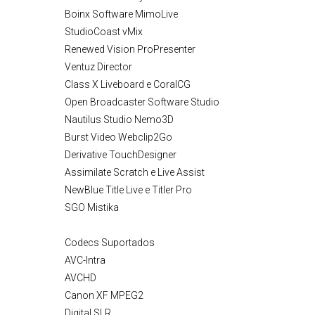
Boinx Software MimoLive
StudioCoast vMix
Renewed Vision ProPresenter
Ventuz Director
Class X Liveboard e CoralCG
Open Broadcaster Software Studio
Nautilus Studio Nemo3D
Burst Video Webclip2Go
Derivative TouchDesigner
Assimilate Scratch e Live Assist
NewBlue Title Live e Titler Pro
SGO Mistika
Codecs Suportados
AVC-Intra
AVCHD
Canon XF MPEG2
Digital SLR