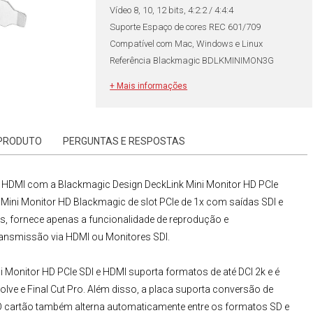
Vídeo 8, 10, 12 bits, 4:2:2 / 4:4:4
Suporte Espaço de cores REC 601/709
Compatível com Mac, Windows e Linux
Referência Blackmagic BDLKMINIMON3G
+ Mais informações
 PRODUTO
PERGUNTAS E RESPOSTAS
ou HDMI com a
Blackmagic Design
DeckLink Mini Monitor HD PCIe
 Mini Monitor HD Blackmagic
de slot PCIe de 1x com saídas SDI e
es, fornece apenas a funcionalidade de reprodução e
ransmissão via HDMI ou Monitores SDI.
i Monitor HD PCIe SDI e HDMI
suporta formatos de até DCI 2k e é
ve e Final Cut Pro. Além disso, a placa suporta conversão de
 cartão também alterna automaticamente entre os formatos SD e