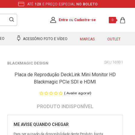
ATÉ
12X
E PREÇO ESPECIAL
NO BOLETO
Entre
ou
Cadastre-se
0
DEO
ACESSÓRIO FOTO E VÍDEO
MARCAS
OUTLET
16931
BLACKMAGIC DESIGN
Placa de Reprodução DeckLink Mini Monitor HD
Blackmagic PCIe SDI e HDMI
(
)
Avalie agora!
Para ser avisado da disponibilidade deste Produto, basta