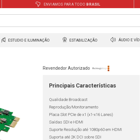
ENVIAMOS PARA TODO
BRASIL
ESTUDIO E ILUMINAÇÃO
ESTABILIZAÇÃO
ÁUDIO E VÍ
Revendedor Autorizado
Principais Características
Qualidade Broadcast
Reprodução/Monitoramento
Placa Slot PCIe de x1 (x1-x16 Lanes)
Saídas SDI e HDMI
Suporte Resolução até 1080p60 em HDMI
Suporta até 2K DCI sobre SDI