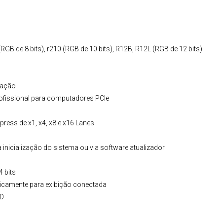
RGB de 8 bits), r210 (RGB de 10 bits), R12B, R12L (RGB de 12 bits)
uração
profissional para computadores PCIe
press de x1, x4, x8 e x16 Lanes
 inicialização do sistema ou via software atualizador
 bits
ticamente para exibição conectada
HD