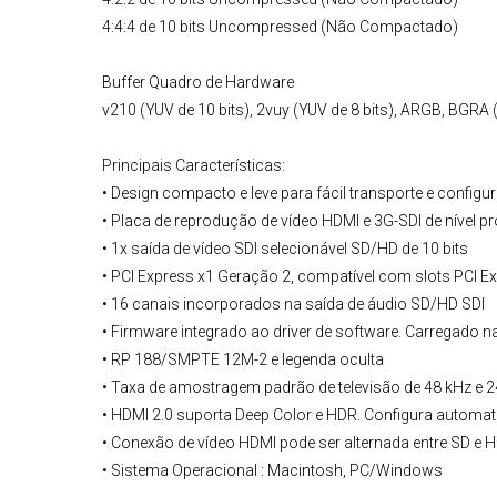
4:4:4 de 10 bits Uncompressed (Não Compactado)
Buffer Quadro de Hardware
v210 (YUV de 10 bits), 2vuy (YUV de 8 bits), ARGB, BGRA (
Principais Características:
• Design compacto e leve para fácil transporte e config
• Placa de reprodução de vídeo HDMI e 3G-SDI de nível 
• 1x saída de vídeo SDI selecionável SD/HD de 10 bits
• PCI Express x1 Geração 2, compatível com slots PCI Ex
• 16 canais incorporados na saída de áudio SD/HD SDI
• Firmware integrado ao driver de software. Carregado na
• RP 188/SMPTE 12M-2 e legenda oculta
• Taxa de amostragem padrão de televisão de 48 kHz e 24
• HDMI 2.0 suporta Deep Color e HDR. Configura automa
• Conexão de vídeo HDMI pode ser alternada entre SD e 
• Sistema Operacional : Macintosh, PC/Windows