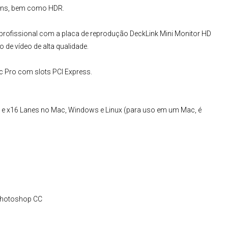
muns, bem como HDR.
l profissional com a placa de reprodução DeckLink Mini Monitor HD
 de vídeo de alta qualidade.
 Pro com slots PCI Express.
 x8 e x16 Lanes no Mac, Windows e Linux (para uso em um Mac, é
 Photoshop CC