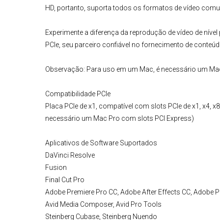
HD, portanto, suporta todos os formatos de vídeo co
Experimente a diferença da reprodução de vídeo de níve
PCIe, seu parceiro confiável no fornecimento de conteúdo
Observação:
Para uso em um Mac, é necessário um Mac
Compatibilidade PCIe
Placa PCIe de x1, compatível com slots PCIe de x1, x4,
necessário um Mac Pro com slots PCI Express)
Aplicativos de Software Suportados
DaVinci Resolve
Fusion
Final Cut Pro
Adobe Premiere Pro CC, Adobe After Effects CC, Adobe
Avid Media Composer, Avid Pro Tools
Steinberg Cubase, Steinberg Nuendo