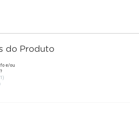
s do Produto
fo e/ou
?
(1)
)