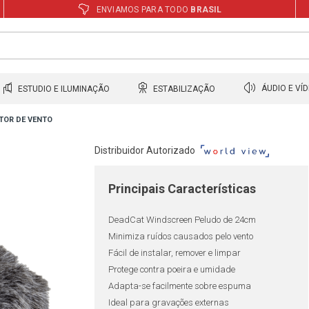
ENVIAMOS PARA TODO
BRASIL
ESTUDIO E ILUMINAÇÃO
ESTABILIZAÇÃO
ÁUDIO E VÍ
TOR DE VENTO
Distribuidor Autorizado
Principais Características
DeadCat Windscreen Peludo de 24cm
Minimiza ruídos causados pelo vento
Fácil de instalar, remover e limpar
Protege contra poeira e umidade
Adapta-se facilmente sobre espuma
Ideal para gravações externas