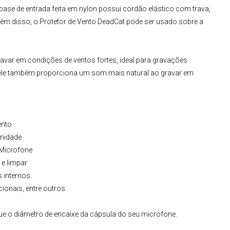
base de entrada feita em nylon possui cordão elástico com trava,
lém disso, o
Protetor de Vento DeadCat
pode ser usado sobre a
ravar em condições de ventos fortes, ideal para gravações
, ele também proporciona um som mais natural ao gravar em
ento
umidade
Microfone
 e limpar
 internos
ionais, entre outros
ue o diâmetro de encaixe da cápsula do seu microfone.