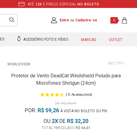
ATÉ
12X
E PREÇO ESPECIAL
NO BOLETO
Entre
ou
Cadastre-se
0
DEO
ACESSÓRIO FOTO E VÍDEO
MARCAS
OUTLET
7911
WORLDVIEW
Protetor de Vento DeadCat Windshield Peludo para
Microfones Shotgun (24cm)
(
)
3
Avaliações
R$ 64,41
POR:
R$ 59,26
À VISTA NO BOLETO OU PIX
OU
2
X
DE
R$ 32,20
R$ 64,41