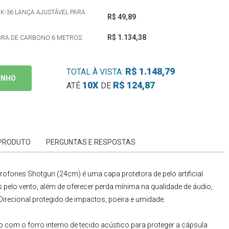
K-36 LANÇA AJUSTÁVEL PARA
R$ 49,89
R$ 1.134,38
BRA DE CARBONO 6 METROS
R$ 1.148,79
TOTAL À VISTA:
INHO
10X
R$ 124,87
ATÉ
DE
 PRODUTO
PERGUNTAS E RESPOSTAS
icrofones Shotgun (24cm)
é uma capa protetora de pelo artificial
 pelo vento, além de oferecer perda mínima na qualidade de áudio,
Direcional
protegido de impactos, poeira e umidade.
 com o forro interno de tecido acústico para proteger a cápsula