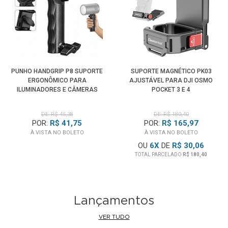
PUNHO HANDGRIP P8 SUPORTE
SUPORTE MAGNÉTICO PK03
ERGONÔMICO PARA
AJUSTÁVEL PARA DJI OSMO
ILUMINADORES E CÂMERAS
POCKET 3 E 4
DE: R$ 45,38
DE: R$ 180,40
POR:
R$ 41,75
POR:
R$ 165,97
À VISTA NO BOLETO
À VISTA NO BOLETO
OU
6
X
DE
R$ 30,06
TOTAL PARCELADO
R$ 180,40
Lançamentos
VER TUDO