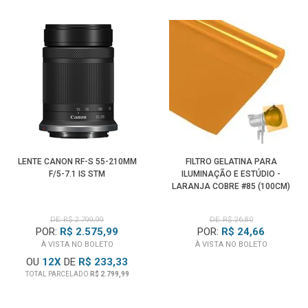
LENTE CANON RF-S 55-210MM
FILTRO GELATINA PARA
F/5-7.1 IS STM
ILUMINAÇÃO E ESTÚDIO -
LARANJA COBRE #85 (100CM)
DE: R$ 2.799,99
DE: R$ 26,80
POR:
R$ 2.575,99
POR:
R$ 24,66
À VISTA NO BOLETO
À VISTA NO BOLETO
OU
12
X
DE
R$ 233,33
TOTAL PARCELADO
R$ 2.799,99