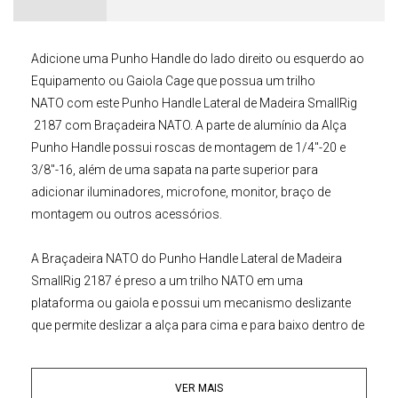
Adicione uma Punho Handle do lado direito ou esquerdo ao
Equipamento ou
Gaiola Cage
que possua um trilho
NATO com este
Punho Handle Lateral de Madeira
SmallRig
2187 com Braçadeira NATO.
A parte de alumínio da Alça
Punho Handle possui roscas de montagem de 1/4"-20 e
3/8"-16, além de uma sapata na parte superior para
adicionar iluminadores, microfone, monitor, braço de
montagem ou outros acessórios.
A Braçadeira NATO do
Punho Handle Lateral de Madeira
SmallRig 2187
é preso a um trilho NATO em uma
plataforma ou gaiola e possui um mecanismo deslizante
que permite deslizar a alça para cima e para baixo dentro de
um intervalo de 1,6"/ 4cm para a sua posição preferida. A
Alça Punho Handle de madeira lisa fornece uma aderência
VER MAIS
sólida e confortável Uma chave Allen incluída permite