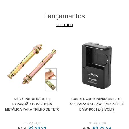
Lançamentos
VER TUDO
KIT 2X PARAFUSOS DE
CARREGADOR PANASONIC DE-
EXPANSÃO COM BUCHA
A11 PARA BATERIAS CGA-S005 E
METÁLICA PARA TRILHO DE TETO
DMW-BCC12 (BIVOLT)
DE ESTÚDIO
DE: R$ 21,99
DE: R$ 79,99
POR:
R$ 20,23
POR:
R$ 73,59