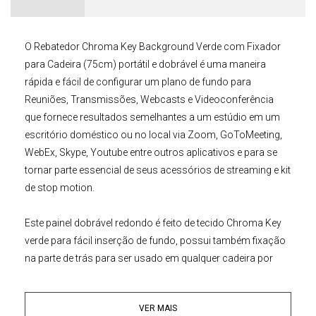
O
Rebatedor Chroma Key
Background Verde com Fixador
para Cadeira (75cm)
portátil e dobrável é uma maneira
rápida e fácil de configurar um plano de fundo para
Reuniões, Transmissões, Webcasts e Videoconferência
que fornece resultados semelhantes a um estúdio em um
escritório doméstico ou no local via Zoom, GoToMeeting,
WebEx, Skype, Youtube entre outros aplicativos e para se
tornar parte essencial de seus acessórios de streaming e kit
de stop motion.
Este painel dobrável redondo é feito de tecido
Chroma Key
verde
para fácil inserção de fundo, possui também fixação
na parte de trás para ser usado em qualquer cadeira por
meio de alças ajustáveis de velcro. A tela leve diminui para
um terço do seu tamanho, e vem com uma bolsa para
VER MAIS
armazenamento e transpore, tornando-se um ótimo