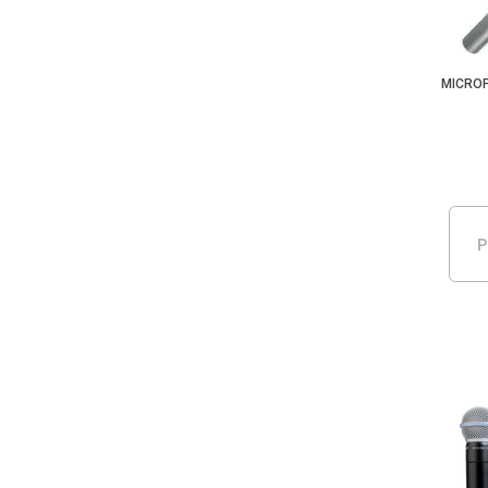
MICRO
P