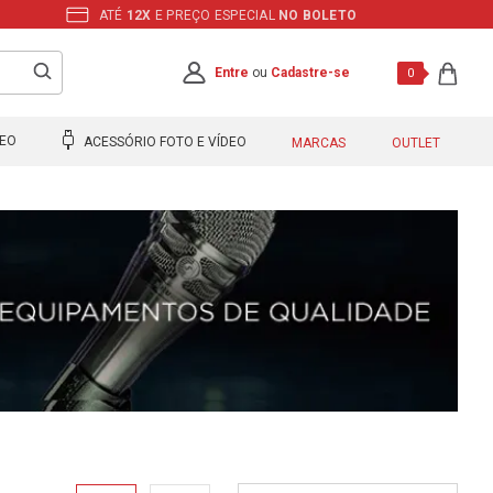
ATÉ
12X
E PREÇO ESPECIAL
NO BOLETO
Entre
ou
Cadastre-se
0
DEO
ACESSÓRIO FOTO E VÍDEO
MARCAS
OUTLET