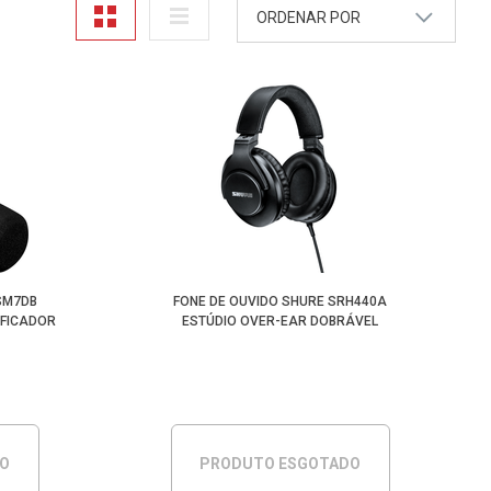
ORDENAR POR
A - Z
Z - A
Mais Vendidos
Maior Preço
Menor Preço
SM7DB
FONE DE OUVIDO SHURE SRH440A
IFICADOR
ESTÚDIO OVER-EAR DOBRÁVEL
DO
PRODUTO ESGOTADO