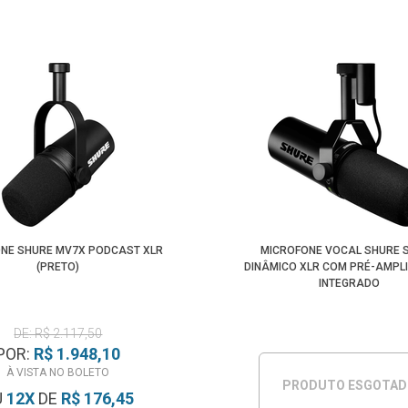
NE SHURE MV7X PODCAST XLR
MICROFONE VOCAL SHURE 
(PRETO)
DINÂMICO XLR COM PRÉ-AMPL
INTEGRADO
DE: R$ 2.117,50
POR:
R$ 1.948,10
À VISTA NO BOLETO
PRODUTO ESGOTA
U
12
X
DE
R$ 176,45