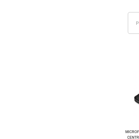
P
MICROF
CENT