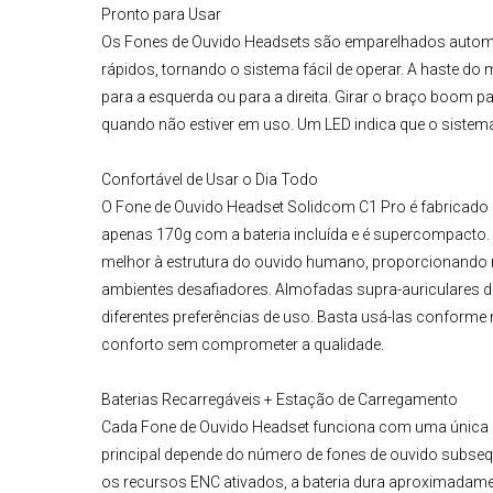
Pronto para Usar
Os
Fones de Ouvido Headsets
são emparelhados automat
rápidos, tornando o sistema fácil de operar. A haste do
para a esquerda ou para a direita. Girar o braço boom 
quando não estiver em uso. Um LED indica que o sistema
Confortável de Usar o Dia Todo
O
Fone de Ouvido Headset Solidcom C1 Pro
é fabricado 
apenas 170g com a bateria incluída e é supercompacto.
melhor à estrutura do ouvido humano, proporcionando ma
ambientes desafiadores. Almofadas supra-auriculares 
diferentes preferências de uso. Basta usá-las conforme ne
conforto sem comprometer a qualidade.
Baterias Recarregáveis + Estação de Carregamento
Cada Fone de Ouvido Headset funciona com uma única ba
principal depende do número de fones de ouvido subse
os recursos ENC ativados, a bateria dura aproximadame