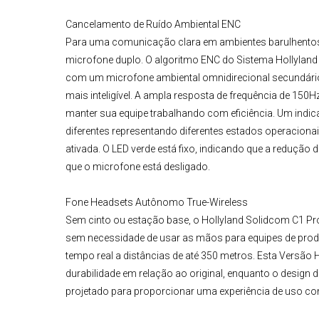
Cancelamento de Ruído Ambiental ENC
Para uma comunicação clara em ambientes barulhentos, 
microfone duplo. O algoritmo ENC do
Sistema Hollylan
com um microfone ambiental omnidirecional secundário 
mais inteligível. A ampla resposta de frequência de 150
manter sua equipe trabalhando com eficiência. Um indi
diferentes representando diferentes estados operacionais
ativada. O LED verde está fixo, indicando que a redução 
que o microfone está desligado.
Fone Headsets Autônomo True-Wireless
Sem cinto ou estação base, o
Hollyland Solidcom C1 Pr
sem necessidade de usar as mãos para equipes de pro
tempo real a distâncias de até 350 metros. Esta Versão
H
durabilidade em relação ao original, enquanto o design d
projetado para proporcionar uma experiência de uso conf