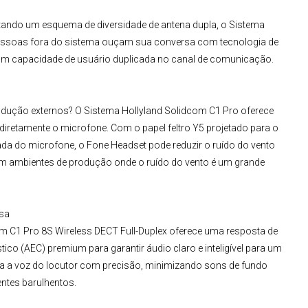
tando um esquema de diversidade de antena dupla, o
Sistema
essoas fora do sistema ouçam sua conversa com tecnologia de
 com capacidade de usuário duplicada no canal de comunicação.
dução externos? O Sistema Hollyland Solidcom C1 Pro oferece
 diretamente o microfone. Com o papel feltro Y5 projetado para o
ada do microfone, o Fone Headset pode reduzir o ruído do vento
 em ambientes de produção onde o ruído do vento é um grande
isa
m C1 Pro 8S Wireless DECT Full-Duplex
oferece uma resposta de
co (AEC) premium para garantir áudio claro e inteligível para um
a a voz do locutor com precisão, minimizando sons de fundo
ntes barulhentos.