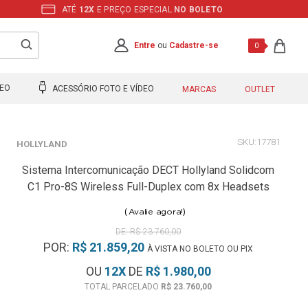
ATÉ
12X
E PREÇO ESPECIAL
NO BOLETO
Entre
ou
Cadastre-se
0
DEO
ACESSÓRIO FOTO E VÍDEO
MARCAS
OUTLET
17781
HOLLYLAND
Sistema Intercomunicação DECT Hollyland Solidcom
C1 Pro-8S Wireless Full-Duplex com 8x Headsets
(
)
Avalie agora!
R$ 23.760,00
POR:
R$ 21.859,20
À VISTA NO BOLETO OU PIX
OU
12
X
DE
R$ 1.980,00
R$ 23.760,00