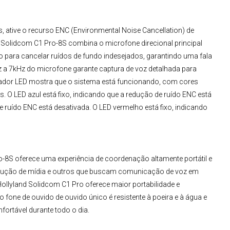
ative o recurso ENC (Environmental Noise Cancellation) de
d Solidcom C1 Pro-8S
combina o microfone direcional principal
para cancelar ruídos de fundo indesejados, garantindo uma fala
Hz a 7kHz do microfone garante captura de voz detalhada para
cador LED mostra que o sistema está funcionando, com cores
. O LED azul está fixo, indicando que a redução de ruído ENC está
de ruído ENC está desativada. O LED vermelho está fixo, indicando
o-8S
oferece uma experiência de coordenação altamente portátil e
dução de mídia e outros que buscam comunicação de voz em
ollyland Solidcom C1 Pro
oferece maior portabilidade e
o fone de ouvido de ouvido único é resistente à poeira e à água e
ortável durante todo o dia.