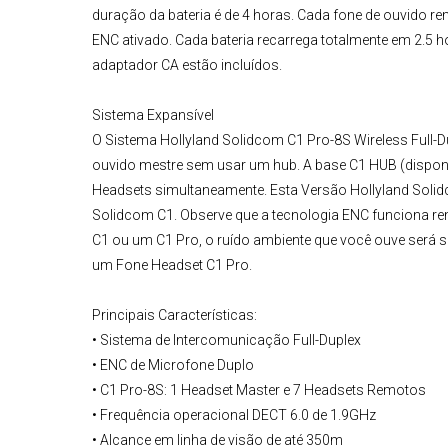
duração da bateria é de 4 horas. Cada fone de ouvido r
ENC ativado. Cada bateria recarrega totalmente em 2.5 
adaptador CA estão incluídos.
Sistema Expansível
O
Sistema Hollyland Solidcom C1 Pro-8S Wireless Full-D
ouvido mestre sem usar um hub. A base C1 HUB (disponí
Headsets simultaneamente. Esta Versão
Hollyland Soli
Solidcom C1. Observe que a tecnologia ENC funciona re
C1 ou um C1 Pro, o ruído ambiente que você ouve será si
um Fone Headset C1 Pro.
Principais Características:
• Sistema de Intercomunicação Full-Duplex
• ENC de Microfone Duplo
•
C1 Pro-8S:
1 Headset Master e 7 Headsets Remotos
• Frequência operacional DECT 6.0 de 1.9GHz
• Alcance em linha de visão de até 350m