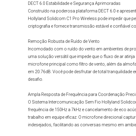
DECT 6.0 Estabilidade e Segurança Aprimoradas
Construído na poderosa plataforma DECT 6.0 e apresen
Hollyland Solidcom C1 Pro Wireless
pode impedir que p
criptografia e fornece transmissão estável e confiável
Remoção Robusta de Ruído de Vento
Incomodado com o ruído do vento em ambientes de pro
uma solução versátil que impede que o fluxo de ar atinja
microfone principal como filtro de vento, além da almof
em 20.76dB. Você pode desfrutar de total tranquilidade
desafio.
Ampla Resposta de Frequência para Coordenação Prec
O
Sistema Intercomunicação Sem Fio
Hollyland Solidco
frequência de 150Hz a 7kHz e cancelamento de eco acústi
trabalho em equipe eficaz. O
microfone direcional
captur
indesejados, facilitando as conversas mesmo em ambie