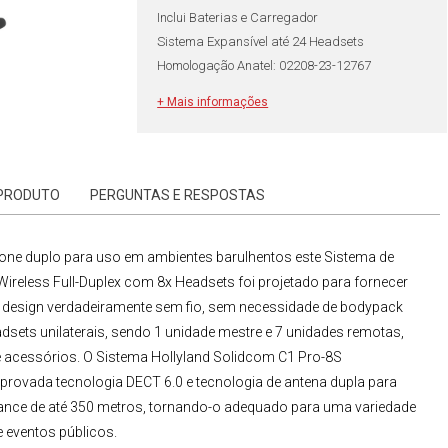
Inclui Baterias e Carregador
Sistema Expansível até 24 Headsets
Homologação Anatel: 02208-23-12767
+ Mais informações
 PRODUTO
PERGUNTAS E RESPOSTAS
ne duplo para uso em ambientes barulhentos este
Sistema de
ireless Full-Duplex com 8x Headsets
foi projetado para fornecer
um design verdadeiramente sem fio, sem necessidade de bodypack
dsets unilaterais, sendo 1 unidade mestre e 7 unidades remotas,
e acessórios. O
Sistema Hollyland Solidcom C1 Pro-8S
mprovada tecnologia DECT 6.0 e tecnologia de antena dupla para
ance de até 350 metros, tornando-o adequado para uma variedade
e eventos públicos.