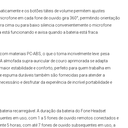
icamente e os botões táteis de volume permitem ajustes
 microfone em cada fone de ouvido gira 360°, permitindo orientação
para cima ou para baixo silencia convenientemente o microfone
 está funcionando e avisa quando a bateria está fraca.
com materiais PC-ABS, o que o torna incrivelmente leve: pesa
 A almofada supra-auricular de couro aprimorada se adapta
ior estabilidade e conforto, perfeito para quem trabalha em
de espuma duráveis também são fornecidas para atender a
cessário e desfrutar da experiência de incrível portabilidade e
teria recarregável. A duração da bateria do Fone Headset
quentes em uso; com 1 a 5 fones de ouvido remotos conectados e
nte 5 horas; com até 7 fones de ouvido subsequentes em uso, a