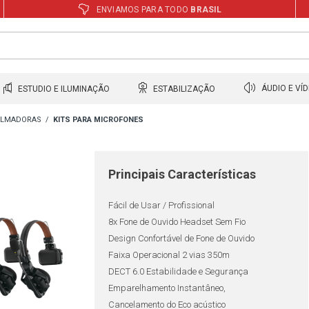
ENVIAMOS PARA TODO
BRASIL
ESTUDIO E ILUMINAÇÃO
ESTABILIZAÇÃO
ÁUDIO E VÍ
FILMADORAS
KITS PARA MICROFONES
Principais Características
Fácil de Usar / Profissional
8x Fone de Ouvido Headset Sem Fio
Design Confortável de Fone de Ouvido
Faixa Operacional 2 vias 350m
DECT 6.0 Estabilidade e Segurança
Emparelhamento Instantâneo,
Cancelamento do Eco acústico