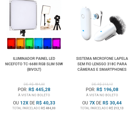
automaticamente quando detecta alimentação fantasma de
sua câmera de vídeo, prolongando a vida útil da bateria no
campo.
• O transmissor e o receptor também podem ser
alimentados por meio de suas portas USB, permitindo que
funcionem por várias horas em um pacote de alimentação
USB ou indefinidamente se você tiver acesso a CA.
• A Bateria BA 30 incluída para o transmissor e a Bateria BA
ILUMINADOR PAINEL LED
SISTEMA MICROFONE LAPELA
NICEFOTO TC-668II RGB SLIM 50W
SEM FIO LENSGO 318C PARA
20 para o receptor também estão disponíveis
(BIVOLT)
CÂMERAS E SMARTPHONES
separadamente, para que você possa ter baterias
(BRANCO)
sobressalentes totalmente carregadas prontas no campo.
DE: R$ 484,00
DE: R$ 213,13
POR:
R$ 445,28
POR:
R$ 196,08
Feito na Alemanha e Garantia Sennheiser Brasil
À VISTA NO BOLETO
À VISTA NO BOLETO
OU
12
X
DE
R$ 40,33
OU
7
X
DE
R$ 30,44
TOTAL PARCELADO
R$ 484,00
TOTAL PARCELADO
R$ 213,13