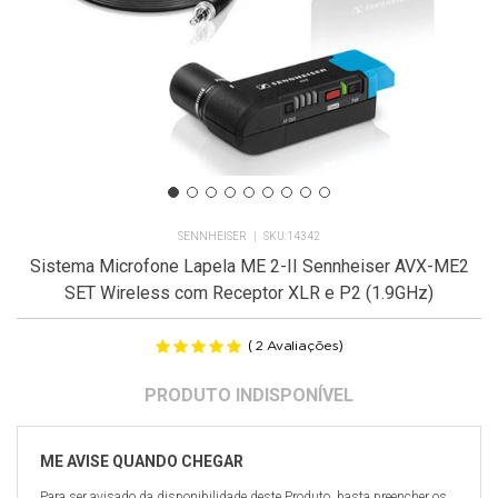
SENNHEISER
14342
Sistema Microfone Lapela ME 2-II Sennheiser AVX-ME2
SET Wireless com Receptor XLR e P2 (1.9GHz)
(
)
2
Avaliações
Para ser avisado da disponibilidade deste Produto, basta preencher os