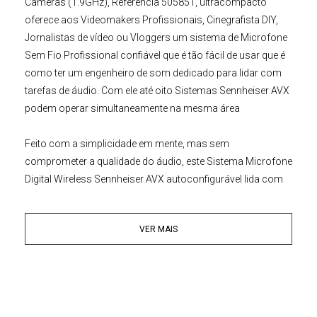
Câmeras (1.9GHz)
,
Referência 505851
, ultracompacto
oferece aos Videomakers Profissionais, Cinegrafista DIY,
Jornalistas de vídeo ou Vloggers um sistema de Microfone
Sem Fio Profissional confiável que é tão fácil de usar que é
como ter um engenheiro de som dedicado para lidar com
tarefas de áudio. Com ele até oito Sistemas Sennheiser AVX
podem operar simultaneamente na mesma área
Feito com a simplicidade em mente, mas sem
comprometer a qualidade do áudio, este
Sistema Microfone
Digital Wireless
Sennheiser AVX
autoconfigurável lida com
configuração de frequência demorada e ajustes de nível de
microfone para você, para que você esteja pronto para
VER MAIS
gravar em segundos. Agora, você pode se concentrar nos
outros elementos críticos que disputam sua atenção
durante a filmagem e gravar áudio nítido e claro com
segurança em sua Filmadora, DSLR ou Mirrorless.