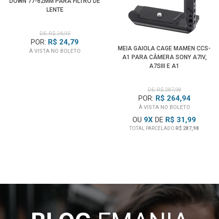
DOWN 77-62MM PARA FILTRO DE
LENTE
DE: R$ 26,95
POR:
R$ 24,79
MEIA GAIOLA CAGE MAMEN CCS-
À VISTA NO BOLETO
A1 PARA CÂMERA SONY A7IV,
A7SIII E A1
DE: R$ 287,98
POR:
R$ 264,94
À VISTA NO BOLETO
OU
9
X
DE
R$ 31,99
TOTAL PARCELADO
R$ 287,98