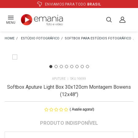
RA TODO
BRASIL
ATÉ
12X
E PREÇO 
MENU
ESTÚDIO FOTOGRÁFICO
SOFTBOX PARA ESTÚDIOS FOTOGRÁFICO
APUTURE
16699
Softbox Aputure Light Box 30x120cm Montagem Bowens
(12x48")
(
)
Avalie agora!