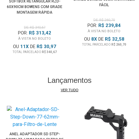
SOFTBOX RETANGULAR RZD-
FÁCIL
60X90CM BOWENS COM GRADE
MONTAGEM RÁPIDA
DE: R$ 260,70
POR:
R$ 239,84
DE: R$ 340,67
À VISTA NO BOLETO
POR:
R$ 313,42
OU
8
X
DE
R$ 32,58
À VISTA NO BOLETO
TOTAL PARCELADO
R$ 260,70
OU
11
X
DE
R$ 30,97
TOTAL PARCELADO
R$ 340,67
Lançamentos
VER TUDO
ANEL ADAPTADOR SD STEP-