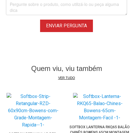
• Grade Controle de luz em tecido de 45 graus
• Acompanha Bolsa de Transporte
*
Imagens Ilustrativas,
Iluminadores Led
e
Tripé Stand
não
ENVIAR PERGUNTA
inclusos.
Quem viu, viu também
VER TUDO
SOFTBOX LANTERNA RKQ65 BALÃO
CHINÊS BOWENS 65CM MONTAGEM