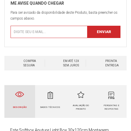
Para ser avisado da disponibilidade deste Produto, basta preencher os
campos abaixo.
COMPRA
EM ATÉ 12X
PRONTA
SEGURA
SEM JUROS
ENTREGA
AVALIAÇÃO DO
PERGUNTAS E
DESCRIÇÃO
DADOS TÉCNICOS
PRODUTO
RESPOSTAS
Este
Softbox Aputure
Light Box 30x120cm Montagem