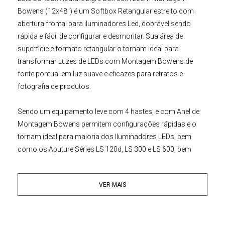
Bowens (12x48")
é um Softbox Retangular estreito com
abertura frontal para iluminadores Led, dobrável sendo
rápida e fácil de configurar e desmontar. Sua área de
superfície e formato retangular o tornam ideal para
transformar Luzes de LEDs com Montagem Bowens de
fonte pontual em luz suave e eficazes para retratos e
fotografia de produtos.
Sendo um equipamento leve com 4 hastes, e com Anel de
Montagem Bowens permitem configurações rápidas e o
tornam ideal para maioria dos Iluminadores LEDs, bem
como os Aputure Séries LS 120d, LS 300 e LS 600, bem
como a Série Amaran COB 60/100/200, entre outros.
Permitindo portabilidade, operação móvel, configurações
VER MAIS
rápidas e fácil aparelhamento.
O
Aputure Light Box 30x120cm
também inclui duas
intensidades de difusão, 1.5 a 2.5 Stops, bem como um