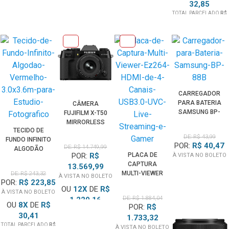
32,85
TOTAL PARCELADO
R$
229,99
CARREGADOR
PARA BATERIA
CÂMERA
SAMSUNG BP-
FUJIFILM X-T50
88B / BP88B
MIRRORLESS
TECIDO DE
PRETA + LENTE
DE: R$ 43,99
FUNDO INFINITO
XF 16-50MM
POR:
R$ 40,47
DE: R$ 14.749,99
ALGODÃO
F/2.8-4.8 R LM
POR:
R$
PLACA DE
À VISTA NO BOLETO
VERMELHO
WR
CAPTURA
13.569,99
3.0X3.6M PARA
MULTI-VIEWER
DE: R$ 243,32
À VISTA NO BOLETO
ESTÚDIO
POR:
R$ 223,85
EZCAP264
FOTOGRÁFICO
OU
12
X
DE
R$
USB3.0 DE 4
À VISTA NO BOLETO
DE: R$ 1.884,04
1.229,16
CANAIS HDMI
OU
8
X
DE
R$
POR:
R$
TOTAL PARCELADO
R$
UVC LIVE
30,41
14.749,99
1.733,32
STREAMING E
TOTAL PARCELADO
R$
À VISTA NO BOLETO
GAMER