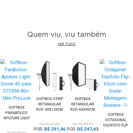
Quem viu, viu também
VER TUDO
SOFTBOX STRIP
SOFTBOX
RETANGULAR
RETANGULAR
SOFTBOX
RZD-30X120CM
RZD-60X90CM
PARABÓLICO
SOFTBOX
BOWENS
BOWENS
APUTURE LIGHT
OCTAGONAL
MONTAGEM
MONTAGEM
DOME 40 PARA
DE: R$ 316,80
DE: R$ 268,95
EQUIFOTO FLIP
RÁPIDA
RÁPIDA
POR:
R$ 291,46
POR:
R$ 247,43
STORM 80C MINI
65CM COM
DE: R$ 955,90