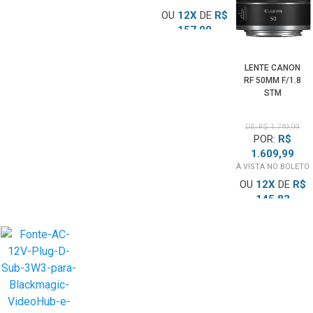
243,32
OU
12
X
DE
R$
157,00
TOTAL PARCELADO
R$
1.884,04
LENTE CANON
RF 50MM F/1.8
STM
DE: R$ 1.749,99
POR:
R$
1.609,99
À VISTA NO BOLETO
OU
12
X
DE
R$
145,83
TOTAL PARCELADO
R$
1.749,99