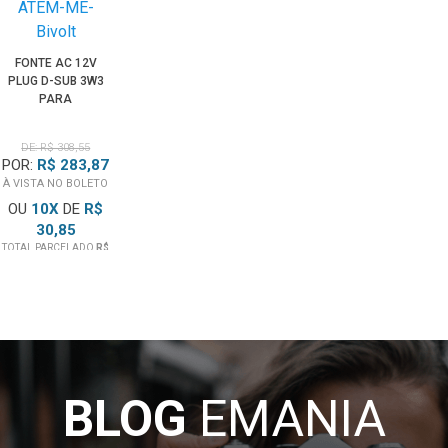
FONTE AC 12V
PLUG D-SUB 3W3
PARA
BLACKMAGIC
VIDEOHUB E
DE: R$ 308,55
ATEM M/E
POR:
R$ 283,87
(BIVOLT)
À VISTA NO BOLETO
OU
10
X
DE
R$
30,85
TOTAL PARCELADO
R$
308,55
BLOG
EMANIA