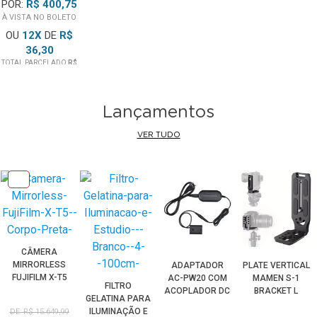
POR:
R$ 400,75
RÁPIDA
À VISTA NO BOLETO
OU
12
X
DE
R$
36,30
TOTAL PARCELADO
R$
435,60
Lançamentos
VER TUDO
CÂMERA
MIRRORLESS
ADAPTADOR
PLATE VERTICAL
FUJIFILM X-T5
AC-PW20 COM
MAMEN S-1
FILTRO
(CORPO/PRETA)
ACOPLADOR DC
BRACKET L
GELATINA PARA
NP-FZ100 PARA
ARCA SWISS
ILUMINAÇÃO E
DE: R$ 15.649,99
BATERIA SONY
COM LIBERAÇÃO