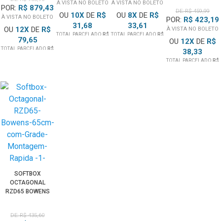
PROLOCK
À VISTA NO BOLETO
À VISTA NO BOLETO
GRADE
POR:
R$ 879,43
DE: R$ 459,99
MONTAGEM
OU
10
X
DE
R$
OU
8
X
DE
R$
À VISTA NO BOLETO
POR:
R$ 423,19
BOWENS
31,68
33,61
OU
12
X
DE
R$
À VISTA NO BOLETO
TOTAL PARCELADO
R$
TOTAL PARCELADO
R$
79,65
OU
12
X
DE
R$
316,80
268,95
TOTAL PARCELADO
R$
38,33
955,90
TOTAL PARCELADO
R$
459,99
SOFTBOX
OCTAGONAL
RZD65 BOWENS
65CM COM
GRADE
DE: R$ 435,60
MONTAGEM