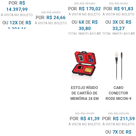
POR:
R$
ESTÚDIO -
DE: R$ 184,80
DE: R$ 99,82
FZ100 (BIVOLT)
RÁPIDA
POR:
R$ 170,02
POR:
R$ 91,83
BRANCO
14.397,99
DE: R$ 26,80
DIFUSOR #4
À VISTA NO BOLETO
À VISTA NO BOLETO
À VISTA NO BOLETO
POR:
R$ 24,66
(100CM)
OU
6
X
DE
R$
OU
3
X
DE
R$
OU
12
X
DE
R$
À VISTA NO BOLETO
30,80
33,27
1.304,16
TOTAL PARCELADO
R$
TOTAL PARCELADO
R$
TOTAL PARCELADO
R$
184,80
99,82
15.649,99
ESTOJO RÍGIDO
CABO
DE CARTÃO DE
CONECTOR
MEMÓRIA 24 EM
RODE MICON-9
1 IMPERMEÁVEL
PARA
(VERMELHO)
TRANSMISSORES
DE: R$ 44,99
DE: R$ 229,99
SENNHEISER
POR:
R$ 41,39
POR:
R$ 211,59
À VISTA NO BOLETO
À VISTA NO BOLETO
OU
7
X
DE
R$