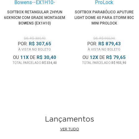
SOFTBOX RETANGULAR ZHIYUN
SOFTBOX PARABÓLICO APUTURE
60X90CM COM GRADE MONTAGEM
LIGHT DOME 40 PARA STORM 80C
BOWENS (EX1H10)
MINI PROLOCK
DE: R$ 334,40
DE: R$ 955,90
POR:
R$ 307,65
POR:
R$ 879,43
À VISTA NO BOLETO
À VISTA NO BOLETO
OU
11
X
DE
R$ 30,40
OU
12
X
DE
R$ 79,65
TOTAL PARCELADO
R$ 334,40
TOTAL PARCELADO
R$ 955,90
Lançamentos
VER TUDO