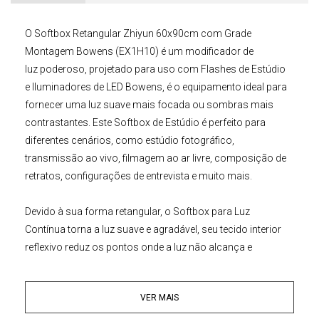
O
Softbox Retangular Zhiyun 60x90cm com Grade
Montagem Bowens (EX1H10)
é um modificador de
luz poderoso, projetado para uso com
Flashes de Estúdio
e
Iluminadores de LED
Bowens, é o equipamento ideal para
fornecer uma luz suave mais focada ou sombras mais
contrastantes. Este
Softbox de Estúdio
é perfeito para
diferentes cenários, como estúdio fotográfico,
transmissão ao vivo, filmagem ao ar livre, composição de
retratos, configurações de entrevista e muito mais.
Devido à sua forma retangular, o
Softbox para Luz
Contínua
torna a luz suave e agradável, seu tecido interior
reflexivo reduz os pontos onde a luz não alcança e
os difusores ajudam a obter diferentes níveis de suavidade.
Com a grade colmeia inclusa, você também pode controlar
VER MAIS
com precisão a direção da luz. Com sistema de montagem
facilitado, o
Softbox