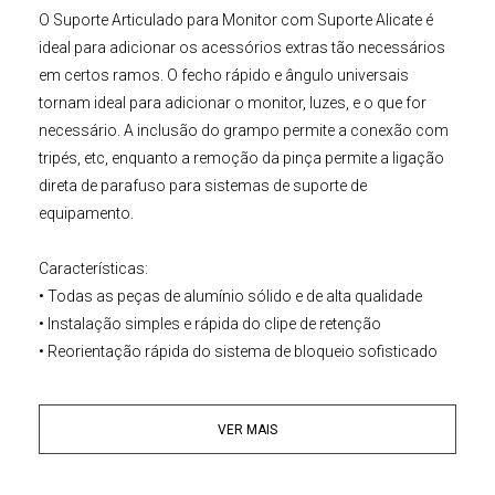
O
Suporte Articulado
para Monitor com Suporte Alicate
é
ideal para adicionar os acessórios extras tão necessários
em certos ramos. O fecho rápido e ângulo universais
tornam ideal para adicionar o monitor, luzes, e o que for
necessário. A inclusão do grampo permite a conexão com
tripés
, etc, enquanto a remoção da pinça permite a ligação
direta de parafuso para sistemas de suporte de
equipamento.
Características:
• Todas as peças de alumínio sólido e de alta qualidade
• Instalação simples e rápida do clipe de retenção
• Reorientação rápida do sistema de bloqueio sofisticado
• Adequado para equipamentos com sapata ou 3/8' e linha
1/4 "
VER MAIS
• Plataforma DSLR facilmente expandi com acessórios
como monitor, Iluminação, Entre outros.