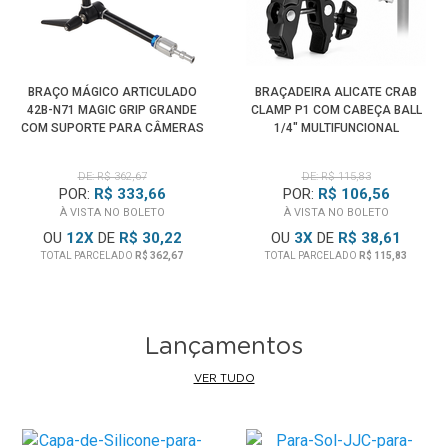
BRAÇO MÁGICO ARTICULADO
BRAÇADEIRA ALICATE CRAB
42B-N71 MAGIC GRIP GRANDE
CLAMP P1 COM CABEÇA BALL
COM SUPORTE PARA CÂMERAS
1/4" MULTIFUNCIONAL
DE: R$ 362,67
DE: R$ 115,83
POR:
R$ 333,66
POR:
R$ 106,56
À VISTA NO BOLETO
À VISTA NO BOLETO
OU
12
X
DE
R$ 30,22
OU
3
X
DE
R$ 38,61
TOTAL PARCELADO
R$ 362,67
TOTAL PARCELADO
R$ 115,83
Lançamentos
VER TUDO