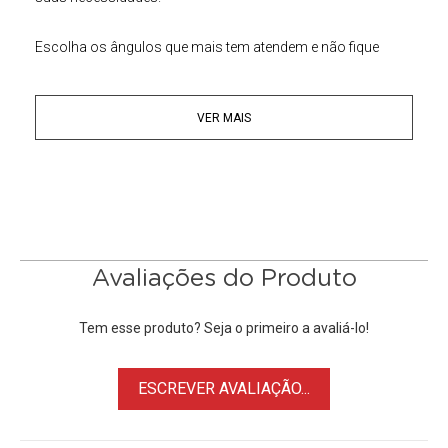
Escolha os ângulos que mais tem atendem e não fique
preso apenas ao que os suportes convencionais oferecem!
VER MAIS
Principais Características:
• Versátil
• Compatível com todas as GoPros
• Parafuso de metal
• Permite mudar de ângulos e estabilizar a imagem
Avaliações do Produto
Tem esse produto? Seja o primeiro a avaliá-lo!
ESCREVER AVALIAÇÃO...