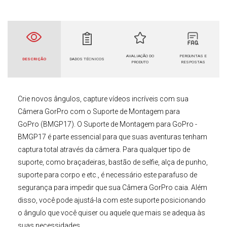
AVALIAÇÃO DO
PERGUNTAS E
DESCRIÇÃO
DADOS TÉCNICOS
PRODUTO
RESPOSTAS
Crie novos ângulos, capture vídeos incríveis com sua
Câmera GorPro com o
Suporte de Montagem para
GoPro
(BMGP17)
. O
Suporte de Montagem para GoPro
-
BMGP17
é parte essencial para que suas aventuras tenham
captura total através da câmera. Para qualquer tipo de
suporte, como braçadeiras, bastão de selfie, alça de punho,
suporte para corpo e etc., é necessário este parafuso de
segurança para impedir que sua
Câmera GorPro
caia. Além
disso, você pode ajustá-la com este suporte posicionando
o ângulo que você quiser ou aquele que mais se adequa às
suas necessidades.