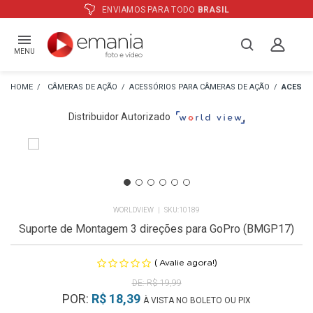
ATÉ
12X
E PREÇO ESPECIAL
NO BOLETO
MENU
CÂMERAS DE AÇÃO
ACESSÓRIOS PARA CÂMERAS DE AÇÃO
ACESSÓ
Distribuidor Autorizado
WORLDVIEW
10189
Suporte de Montagem 3 direções para GoPro (BMGP17)
(
)
Avalie agora!
R$ 19,99
POR:
R$ 18,39
À VISTA NO BOLETO OU PIX