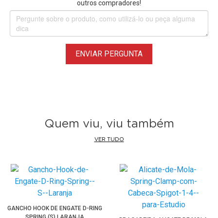
outros compradores!
enquanto a alça de fácil utilização adiciona estabilidade
extra. Um receptor de 5/8" presente na base inferior é
adequado para montagem em Suportes de Estúdio e
Tripé
de Iluminação
.
ENVIAR PERGUNTA
Principais Características:
• Suporte para Flash Speedlite com Placa de Ajuste
Magnética
• Monte o Flashs Speedlite na posição vertical ou na
horizontal
Quem viu, viu também
• Montagens com leve pressão - sem fixadores de toque
VER TUDO
• Encaixe Padrão 5/8" para
Tripé de Iluminação
e Estúdio
• Ajustável para maioria das marcas de Flashs Speedlites
• Suporte Bowens S-type para montagem de acessórios de
iluminação
• Permite o uso de modificadores de luz de estúdio como
Refletores, Softboxes, Beauty Dish e Snoots.
GANCHO HOOK DE ENGATE D-RING
SPRING (S) LARANJA