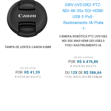
CÂMERA ROBÓTICA PTZ UV510K2
NDI 30X 4K60 HDMI SDI USB3.0
POE+ RASTREAMENTO IA
TAMPA DE LENTES CANON 62MM
(PRATA)
DE: R$ 7.040,00
POR:
R$ 6.476,80
À VISTA NO BOLETO
DE: R$ 44,99
POR:
R$ 41,39
OU
12
X
DE
R$ 586,66
À VISTA NO BOLETO
TOTAL PARCELADO
R$ 7.040,00