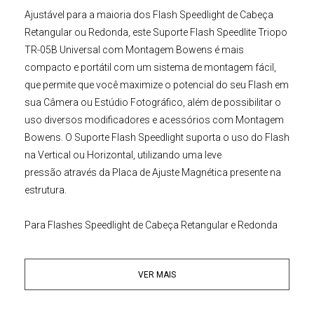
Ajustável para a maioria dos
Flash Speedlight
de Cabeça
Retangular ou Redonda, este
Suporte Flash Speedlite Triopo
TR-05B Universal com Montagem Bowens
é mais
compacto e portátil com um sistema de montagem fácil,
que permite que você maximize o potencial do seu Flash em
sua Câmera ou Estúdio Fotográfico, além de possibilitar o
uso diversos modificadores e acessórios com Montagem
Bowens. O
Suporte Flash Speedlight
suporta o uso do Flash
na Vertical ou Horizontal, utilizando uma leve
pressão através da Placa de Ajuste Magnética presente na
estrutura.
Para Flashes Speedlight de Cabeça Retangular e Redonda
A Placa de montagem Magnética do
Suporte Flash Speedlite
Triopo
, acomoda Flashes Speedlite de Cabeça
VER MAIS
Retangular/Quadrada ou Redonda e Flashes
Estroboscópicos, tornando possível a montagem
horizontal ou vertical destes equipamentos. Almofadas