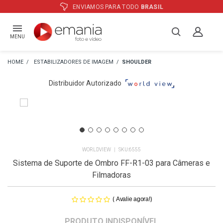
SIL
ATÉ
12X
E PREÇO ESPECIAL
NO
MENU
ESTABILIZADORES DE IMAGEM
SHOULDER
Distribuidor Autorizado
WORLDVIEW
6555
Sistema de Suporte de Ombro FF-R1-03 para Câmeras e
Filmadoras
(
)
Avalie agora!