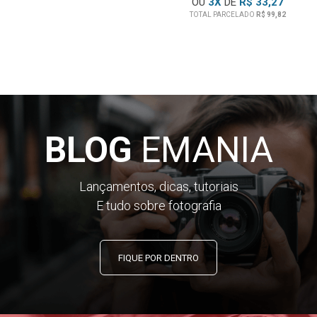
OU
3
X
DE
R$ 33,27
TOTAL PARCELADO
R$ 99,82
BLOG
EMANIA
Lançamentos, dicas, tutoriais
E tudo sobre fotografia
FIQUE POR DENTRO