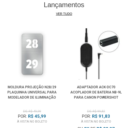
Lançamentos
engrenagem.
• O sistema hastes tem ajuste de altura, assim você pode
VER TUDO
ajustar a altura da câmera de acordo com os acessórios.
• A almofada de ombro ajuda o uso do operador no ombro
durante as filmagens.
• As Varas de 15 milímetros partes da montagem de ombro
pode ser ajustada.
• Os botões de permitir a fixação rápida de peças de 15
milímetros
MOLDURA PROJEÇÃO N28/29
ADAPTADOR ACK-DC70
PLAQUINHA UNIVERSAL PARA
ACOPLADOR DE BATERIA NB-9L
MODELADOR DE ILUMINAÇÃO
PARA CANON POWERSHOT
SPOTLIGHT
(BIVOLT)
DE: R$ 49,99
DE: R$ 99,82
POR:
R$ 45,99
POR:
R$ 91,83
À VISTA NO BOLETO
À VISTA NO BOLETO