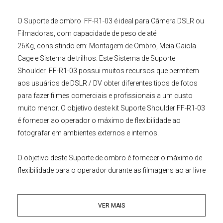
O
Suporte de ombro
FF-R1-03 é ideal para
Câmera DSLR
ou
Filmadoras
, com capacidade de peso de até
26Kg, consistindo em: Montagem de Ombro, Meia Gaiola
Cage e Sistema de trilhos. Este
Sistema de Suporte
Shoulder FF-R1-03
possui muitos recursos que permitem
aos usuários de DSLR / DV obter diferentes tipos de fotos
para fazer filmes comerciais e profissionais a um custo
muito menor. O objetivo deste
kit
Suporte Shoulder
FF-R1-03
é fornecer ao operador o máximo de flexibilidade ao
fotografar em ambientes externos e internos.
O objetivo deste
Suporte de ombro
é fornecer o máximo de
flexibilidade para o operador durante as filmagens ao ar livre
e dentro de um
Estúdio
. Ele é portátil e útil que pode ser
usado na mão ou no ombro, bem como sobre um
Tripé
.
VER MAIS
Compatível com todas as Câmeras DSLR, Mirrorless, Cine e