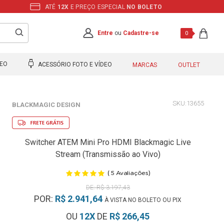
ATÉ
12X
E PREÇO ESPECIAL
NO BOLETO
Entre
ou
Cadastre-se
0
DEO
ACESSÓRIO FOTO E VÍDEO
MARCAS
OUTLET
13655
BLACKMAGIC DESIGN
Switcher ATEM Mini Pro HDMI Blackmagic Live
Stream (Transmissão ao Vivo)
(
)
5
Avaliações
R$ 3.197,43
POR:
R$ 2.941,64
À VISTA NO BOLETO OU PIX
OU
12
X
DE
R$ 266,45