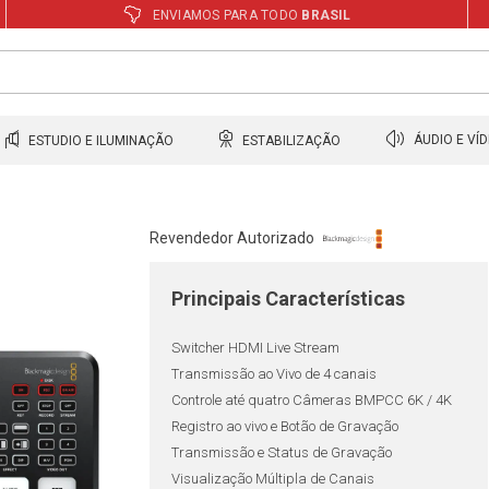
ENVIAMOS PARA TODO
BRASIL
ESTUDIO E ILUMINAÇÃO
ESTABILIZAÇÃO
ÁUDIO E VÍ
Revendedor Autorizado
Principais Características
Switcher HDMI Live Stream
Transmissão ao Vivo de 4 canais
Controle até quatro Câmeras BMPCC 6K / 4K
Registro ao vivo e Botão de Gravação
Transmissão e Status de Gravação
Visualização Múltipla de Canais