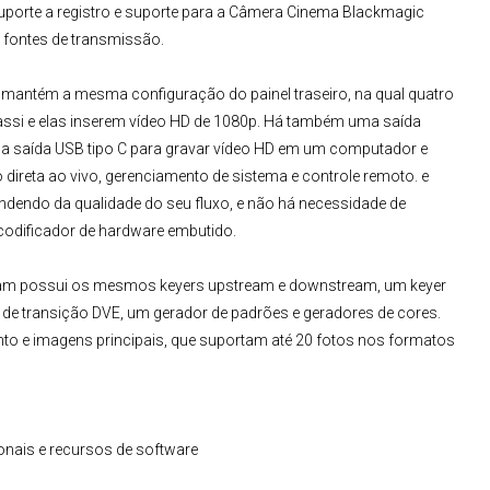
porte a registro e suporte para a
Câmera Cinema Blackmagic
 fontes de transmissão.
mantém a mesma configuração do painel traseiro, na qual quatro
hassi e elas inserem vídeo HD de 1080p. Há também uma saída
ma saída USB tipo C para gravar vídeo HD em um computador e
ireta ao vivo, gerenciamento de sistema e controle remoto. e
endendo da qualidade do seu fluxo, e não há necessidade de
 codificador de hardware embutido.
eam
possui os mesmos keyers upstream e downstream, um keyer
 de transição DVE, um gerador de padrões e geradores de cores.
o e imagens principais, que suportam até 20 fotos nos formatos
onais e recursos de software