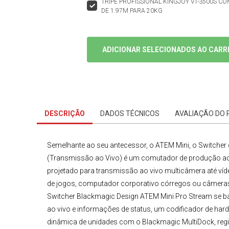
TRIPÉ PROFISSIONAL KINGJOY VT-3500S C
DE 1.97M PARA 20KG
ADICIONAR SELECIONADOS AO CARR
DESCRIÇÃO
DADOS TÉCNICOS
AVALIAÇÃO DO
Semelhante ao seu antecessor, o
ATEM Mini
, o
Switcher
(
Transmissão ao Vivo
)
é um comutador de produção ao v
projetado para transmissão ao vivo multicâmera até víd
de jogos, computador corporativo córregos ou câmeras 
Switcher
Blackmagic Design
ATEM Mini Pro Stream
se b
ao vivo e informações de status, um codificador de ha
dinâmica de unidades com o Blackmagic MultiDock, regis