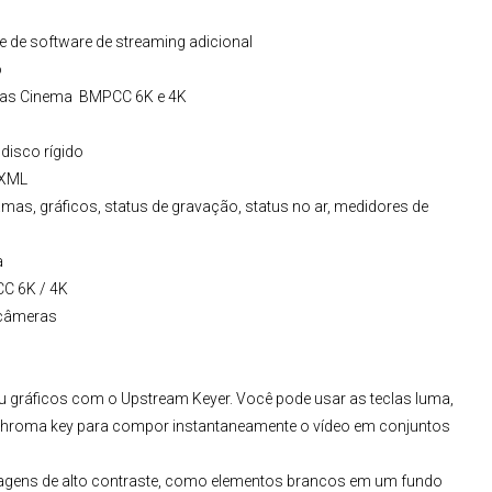
e de software de streaming adicional
o
as Cinema
BMPCC 6K e 4K
disco rígido
 XML
amas, gráficos, status de gravação, status no ar, medidores de
a
C 6K
/ 4K
 câmeras
u gráficos com o Upstream Keyer. Você pode usar as teclas luma,
 o chroma key para compor instantaneamente o vídeo em conjuntos
agens de alto contraste, como elementos brancos em um fundo