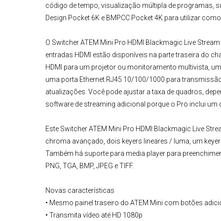
código de tempo, visualização múltipla de programas, su
Design Pocket 6K
e
BMPCC Pocket 4K
para utilizar como
O
Switcher ATEM Mini
Pro HDMI
Blackmagic
Live Stream
entradas HDMI estão disponíveis na parte traseira do c
HDMI para um projetor ou monitoramento multivista, u
uma porta Ethernet RJ45 10/100/1000 para transmissão d
atualizações. Você pode ajustar a taxa de quadros, dep
software de streaming adicional porque o Pro inclui um
Este
Switcher
ATEM Mini
Pro HDMI Blackmagic Live Str
chroma avançado, dois keyers lineares / luma, um keyer
Também há suporte para media player para preenchiment
PNG, TGA, BMP, JPEG e TIFF.
Novas características
• Mesmo painel traseiro do ATEM Mini com botões adici
• Transmita vídeo até HD 1080p