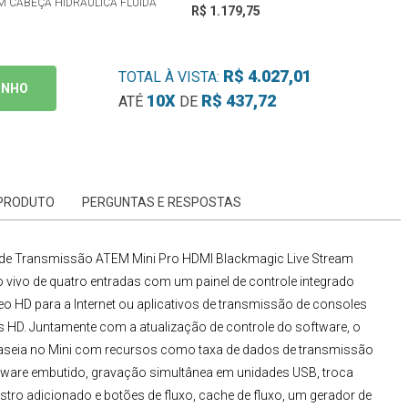
OM CABEÇA HIDRÁULICA FLUIDA
R$ 1.179,75
R$ 4.027,01
TOTAL À VISTA:
INHO
10X
R$ 437,72
ATÉ
DE
 PRODUTO
PERGUNTAS E RESPOSTAS
 de Transmissão
ATEM Mini Pro HDMI Blackmagic Live Stream
ivo de quatro entradas com um painel de controle integrado
eo HD para a Internet ou aplicativos de transmissão de consoles
HD. Juntamente com a atualização de controle do software, o
aseia no Mini com recursos como taxa de dados de transmissão
rdware embutido, gravação simultânea em unidades USB, troca
tro adicionado e botões de fluxo, cache de fluxo, um gerador de