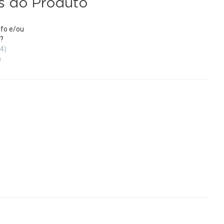
s do Produto
fo e/ou
?
(4)
)