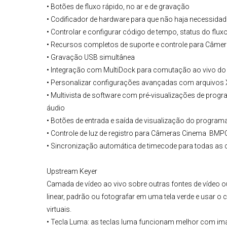
• Botões de fluxo rápido, no ar e de gravação
• Codificador de hardware para que não haja necessidad
• Controlar e configurar código de tempo, status do flux
• Recursos completos de suporte e controle para
Câmer
• Gravação USB simultânea
• Integração com MultiDock para comutação ao vivo do 
• Personalizar configurações avançadas com arquivos
• Multivista de software com pré-visualizações de progr
áudio
• Botões de entrada e saída de visualização do program
• Controle de luz de registro para Câmeras Cinema
BMPC
• Sincronização automática de timecode para todas as
Upstream Keyer
Camada de vídeo ao vivo sobre outras fontes de vídeo o
linear, padrão ou fotografar em uma tela verde e usar
virtuais.
• Tecla Luma: as teclas luma funcionam melhor com im