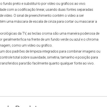
 fundo preto e substituí-lo por vídeo ou gráficos ao vivo.
lidade com a codificação linear, usando duas fontes separadas
e vídeo. O sinal de preenchimento contém o vídeo a ser
ontém uma máscara de escala de cinza para cortar ou mascarar a
eorológicas da TV, as teclas croma são uma maneira poderosa de
 geralmente fica na frente de um fundo verde ou azul e o chroma
imagem, como um vídeo ou gráfico.
 um dos padrões de limpeza integrados para combinar imagens ou
ontrole total sobre suavidade, simetria, tamanho e posição para
 transferidos para tão facilmente quanto qualquer fonte ao vivo.