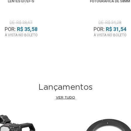
LENTES EF/EF-S
FOTOGRÁFICA DE 58MM
DE: R$ 38,67
DE: R$ 34,28
POR:
R$ 35,58
POR:
R$ 31,54
À VISTA NO BOLETO
À VISTA NO BOLETO
Lançamentos
VER TUDO