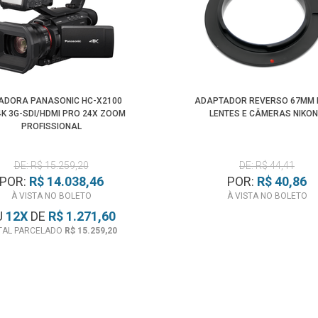
MADORA PANASONIC HC-X2100
ADAPTADOR REVERSO 67MM
4K 3G-SDI/HDMI PRO 24X ZOOM
LENTES E CÂMERAS NIKON
PROFISSIONAL
DE: R$ 15.259,20
DE: R$ 44,41
POR:
R$ 14.038,46
POR:
R$ 40,86
À VISTA NO BOLETO
À VISTA NO BOLETO
U
12
X
DE
R$ 1.271,60
TAL PARCELADO
R$ 15.259,20