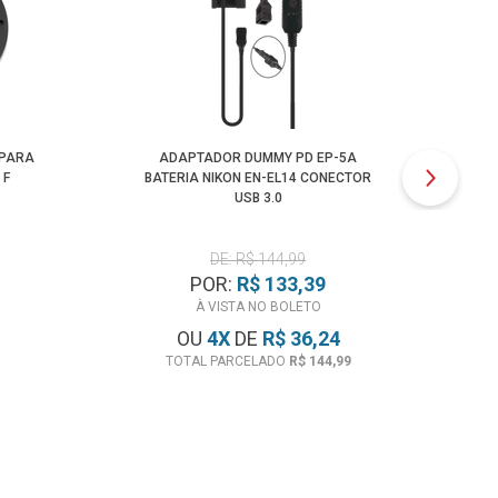
 PARA
ADAPTADOR DUMMY PD EP-5A
C
 F
BATERIA NIKON EN-EL14 CONECTOR
USB 3.0
DE: R$ 144,99
POR:
R$ 133,39
À VISTA NO BOLETO
OU
4
X
DE
R$ 36,24
TOTAL PARCELADO
R$ 144,99