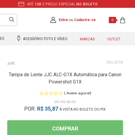
ATÉ
12X
E PREÇO ESPECIAL
NO BOLETO
Entre
ou
Cadastre-se
0
DEO
ACESSÓRIO FOTO E VÍDEO
MARCAS
OUTLET
6725
JJC
Tampa de Lente JJC ALC-G1X Automática para Canon
Powershot G1X
(
)
Avalie agora!
R$ 38,99
POR:
R$ 35,87
À VISTA NO BOLETO OU PIX
COMPRAR