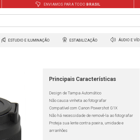
ENVIAMOS PARA TODO
BRASIL
ESTUDIO E ILUMINAÇÃO
ESTABILIZAÇÃO
ÁUDIO E VÍ
Principais Características
Design de Tampa Automático
Não causa vinheta ao fotografar
Compatível com Canon Powershot G1X
Não há necessidade de removê-la ao fotografar
Proteja sua lente contra poeira, umidade e
arranhões