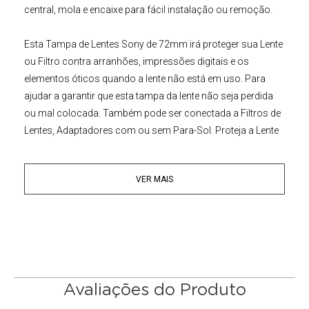
central, mola e encaixe para fácil instalação ou remoção.
Esta
Tampa de
Lentes Sony
de 72mm
irá proteger sua
Lente
ou Filtro
contra arranhões, impressões digitais e os
elementos óticos quando a lente não está em uso. Para
ajudar a garantir que esta tampa da lente não seja perdida
ou mal colocada. Também pode ser conectada a Filtros de
Lentes, Adaptadores com ou sem Para-Sol. Proteja a Lente
de sua Câmera contra poeira, sujeira e arranhões.
VER MAIS
Encaixe universal para todas as
Lentes de Câmeras
Sony
com Rosca Frontal 72 milímetros.
Obs.:
O tamanho da rosca da frontal da lente de sua câmera
será marcado geralmente na parte frontal da lente ou
impresso embaixo da tampa da lente. Este número é
sempre precedido por um símbolo "ø" (diâmetro).
Avaliações do Produto