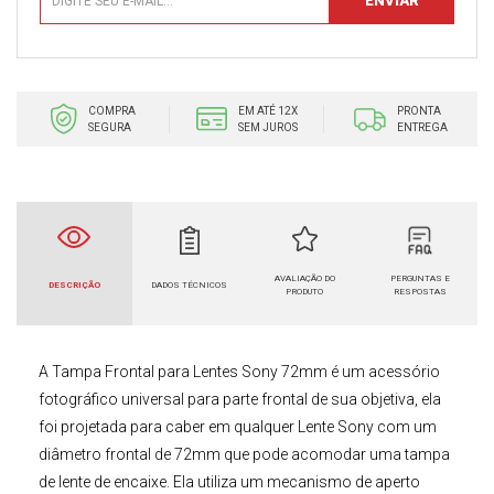
COMPRA
EM ATÉ 12X
PRONTA
SEGURA
SEM JUROS
ENTREGA
AVALIAÇÃO DO
PERGUNTAS E
DESCRIÇÃO
DADOS TÉCNICOS
PRODUTO
RESPOSTAS
A
Tampa Frontal para Lentes
Sony 72mm
é um
acessório
fotográfico
universal para parte frontal de sua objetiva, ela
foi projetada para caber em qualquer Lente Sony com um
diâmetro frontal de
72mm
que pode acomodar uma tampa
de lente de encaixe. Ela utiliza um mecanismo de aperto