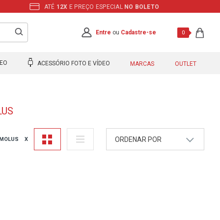
ATÉ
12X
E PREÇO ESPECIAL
NO BOLETO
Entre
ou
Cadastre-se
0
DEO
ACESSÓRIO FOTO E VÍDEO
MARCAS
OUTLET
LUS
ORDENAR POR
 MOLUS
X
A - Z
Z - A
Mais Vendidos
Maior Preço