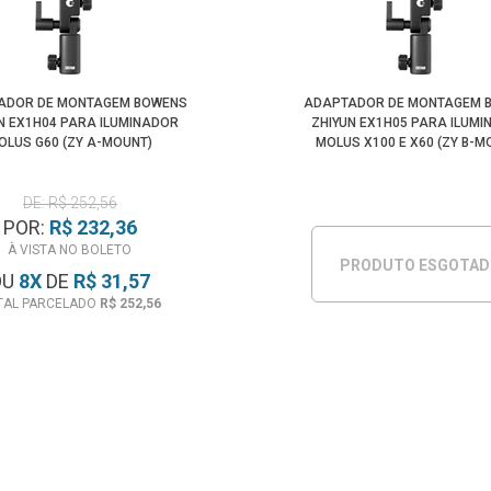
ADOR DE MONTAGEM BOWENS
ADAPTADOR DE MONTAGEM 
N EX1H04 PARA ILUMINADOR
ZHIYUN EX1H05 PARA ILUM
OLUS G60 (ZY A-MOUNT)
MOLUS X100 E X60 (ZY B-M
DE: R$ 252,56
POR:
R$ 232,36
À VISTA NO BOLETO
PRODUTO ESGOTA
OU
8
X
DE
R$ 31,57
TAL PARCELADO
R$ 252,56