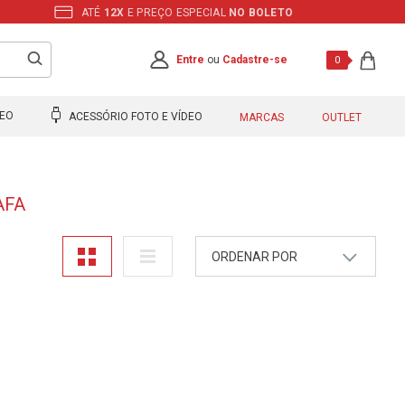
ATÉ
12X
E PREÇO ESPECIAL
NO BOLETO
Entre
ou
Cadastre-se
0
DEO
ACESSÓRIO FOTO E VÍDEO
MARCAS
OUTLET
AFA
ORDENAR POR
A - Z
Z - A
Mais Vendidos
Maior Preço