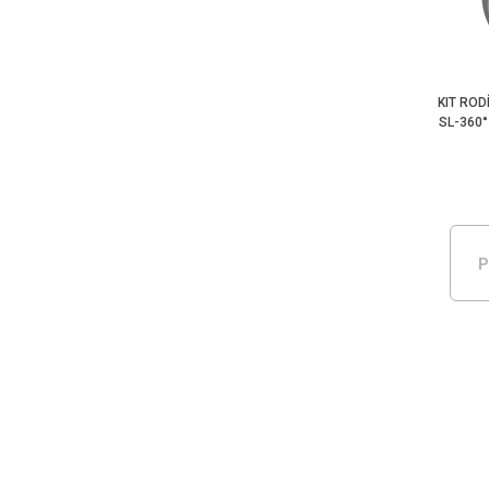
KIT RO
SL-360
P