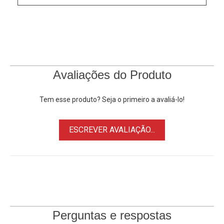
magnésio, este
Tripé de Vídeo
Manfrotto
oferece grande
estabilidade e capacidade de carga em um design leve,
ergonômico e fácil de usar. Junto com sua altura mínima
baixa de 41.4 cm (com cabeça) e altura máxima de 2.1
metros, o Tripé Manfrotto 536K oferece um seletor de
ângulo para ajustar os ângulos das pernas com precisão e
Avaliações do Produto
facilidade.
Tem esse produto? Seja o primeiro a avaliá-lo!
Cabeça Hidráulica Manfrotto 504HD Fluida
A tecnologia de ponte patenteada da
abeça de Vídeo
ESCREVER AVALIAÇÃO...
Hidráulica
Manfrotto 504HD
permite uma placa superior
mais larga e uma placa deslizante mais longa que adiciona
estabilidade e equilíbrio a um conjunto de recursos
profissionais de última geração. Um sistema de contrapeso
recém-projetado inclui quatro predefinições - de 0 a 7.5Kg -
permitindo o equilíbrio adequado para cargas de câmera de
até 7.5Kg. Conexões de rosca de 3/8" easy link permitem a
Perguntas e respostas
instalação de um monitor externo ou outro equipamento