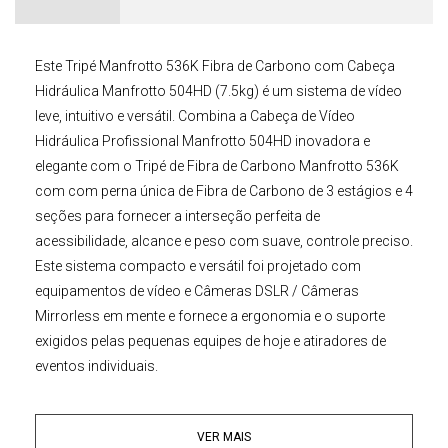
Este
Tripé Manfrotto 536K Fibra de Carbono com Cabeça
Hidráulica Manfrotto 504HD (7.5kg)
é um sistema de vídeo
leve, intuitivo e versátil. Combina a
Cabeça de Vídeo
Hidráulica Profissional
Manfrotto 504HD
inovadora e
elegante com o
Tripé de Fibra de Carbono
Manfrotto 536K
com com perna única de Fibra de Carbono de 3 estágios e 4
seções para fornecer a interseção perfeita de
acessibilidade, alcance e peso com suave, controle preciso.
Este sistema compacto e versátil foi projetado com
equipamentos de vídeo
e
Câmeras DSLR
/
Câmeras
Mirrorless
em mente e fornece a ergonomia e o suporte
exigidos pelas pequenas equipes de hoje e atiradores de
eventos individuais.
Tripé Manfrotto 536K
VER MAIS
Graças ao tubo único de Fibra de Carbono e fundições de