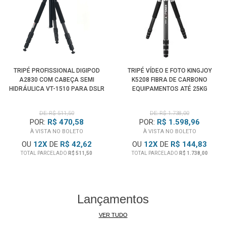
TRIPÉ PROFISSIONAL DIGIPOD
TRIPÉ VÍDEO E FOTO KINGJOY
A2830 COM CABEÇA SEMI
K5208 FIBRA DE CARBONO
HIDRÁULICA VT-1510 PARA DSLR
EQUIPAMENTOS ATÉ 25KG
E FILMADORAS
DE: R$ 511,50
DE: R$ 1.738,00
POR:
R$ 470,58
POR:
R$ 1.598,96
À VISTA NO BOLETO
À VISTA NO BOLETO
OU
12
X
DE
R$ 42,62
OU
12
X
DE
R$ 144,83
TOTAL PARCELADO
R$ 511,50
TOTAL PARCELADO
R$ 1.738,00
Lançamentos
VER TUDO