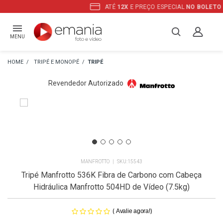
ATÉ
12X
E PREÇO ESPECIAL
NO BOLETO
MENU
TRIPÉ E MONOPÉ
TRIPÉ
Revendedor Autorizado
MANFROTTO
15543
Tripé Manfrotto 536K Fibra de Carbono com Cabeça
Hidráulica Manfrotto 504HD de Vídeo (7.5kg)
(
)
Avalie agora!