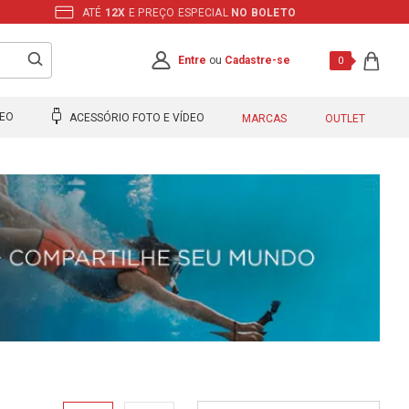
ATÉ
12X
E PREÇO ESPECIAL
NO BOLETO
Entre
ou
Cadastre-se
0
DEO
ACESSÓRIO FOTO E VÍDEO
MARCAS
OUTLET