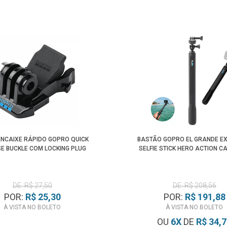
ENCAIXE RÁPIDO GOPRO QUICK
BASTÃO GOPRO EL GRANDE E
E BUCKLE COM LOCKING PLUG
SELFIE STICK HERO ACTION C
DE: R$ 27,50
DE: R$ 208,56
POR:
R$ 25,30
POR:
R$ 191,88
À VISTA NO BOLETO
À VISTA NO BOLETO
OU
6
X
DE
R$ 34,