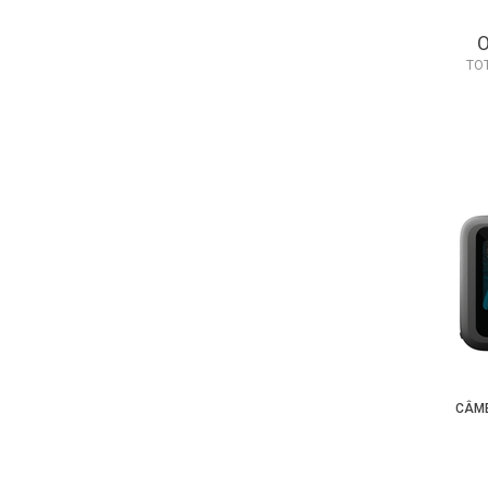
TO
CÂME