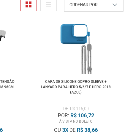
ORDENAR POR
A - Z
Z - A
Mais Vendidos
Maior Preço
Menor Preço
XTENSÃO
CAPA DE SILICONE GOPRO SLEEVE +
AM 96CM
LANYARD PARA HERO 5/6/7 E HERO 2018
(AZUL)
DE: R$ 116,00
POR:
R$ 106,72
À VISTA NO BOLETO
76
OU
3
X
DE
R$ 38,66