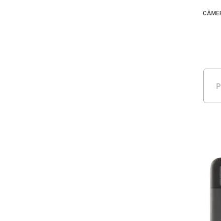
CÂMER
P