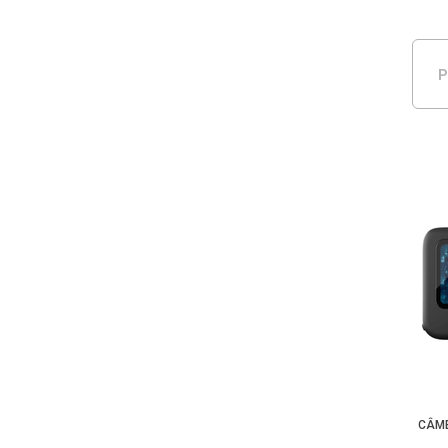
P
CÂME