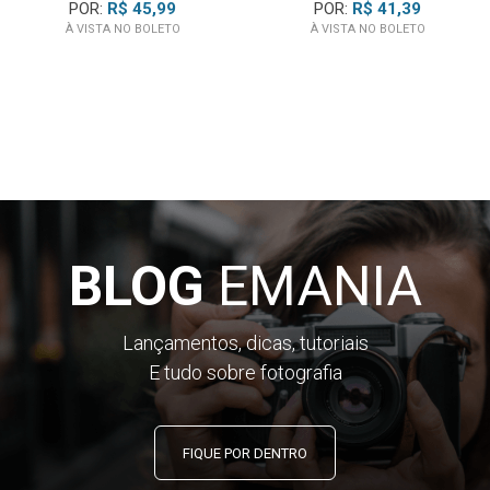
POR:
R$ 45,99
POR:
R$ 41,39
Principais Características:
À VISTA NO BOLETO
À VISTA NO BOLETO
• Extensão de até 96cm
• Fechado com cerca de 38cm
• Construção em alumínio leve e resistente
• Design durável e resistente à água
• Articulação esférica integrada
• Giro da câmera em até 360 graus
• Ajuste rápido de ângulo sem desmontar
• Sistema de trava por giro
BLOG
EMANIA
• Empunhadura grande e texturizada
• Pegada confortável com uma ou duas mãos
• Fixação padrão GoPro
Lançamentos, dicas, tutoriais
• Acompanha base giratória
E tudo sobre fotografia
• Acompanha parafuso manual
• Ideal para selfies, vlogs e esportes
• Ótimo para cenas abertas e ângulos criativos
FIQUE POR DENTRO
• Fácil de transportar em viagens