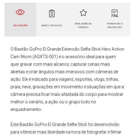
AVALIAÇÃO DO
PERGUNTAS E
DESCRIÇÃO
DADOS TÉCNICOS
PRODUTO
RESPOSTAS
O
Bastão GoPro El Grande Extensão Selfie Stick Hero Action
Cam 96cm (AGXTS-001)
é o acessório ideal para quem
quer gravar com mais alcance, capturar cenas mais
abertas e criar ângulos mais imersivos com câmeras de
ação. Ele é indicado para viagens, esportes, vlogs, trilhas,
praia, neve, gravações em movimento e situações em que a
câmera precisa ficar mais afastada do corpo para mostrar
melhor o cenário, a ação ou o grupo todo no
enquadramento.
Este
Bastão GoPro El Grande Selfie Stick
foi desenvolvido
para oferecer mais liberdade na hora de fotografar e filmar