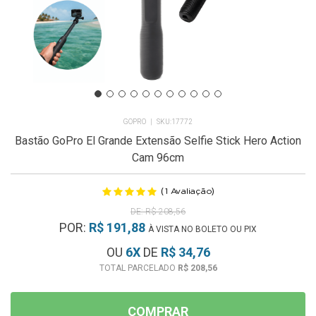
GOPRO
17772
Bastão GoPro El Grande Extensão Selfie Stick Hero Action
Cam 96cm
(
)
1
Avaliação
R$ 208,56
POR:
R$ 191,88
À VISTA NO BOLETO OU PIX
OU
6
X
DE
R$ 34,76
R$ 208,56
COMPRAR