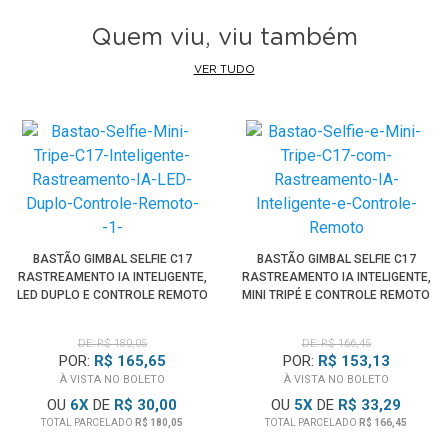
enquadramento
Quem viu, viu também
• Gire novamente para travar e garantir firmeza durante o
uso
VER TUDO
• Use a estabilização da câmera para obter resultados mais
suaves em movimento
• Após o uso, retraia o bastão para facilitar o transporte
Quando Usar
• Gravações de viagem e turismo
• Vlogs, reels, shorts e vídeos para redes sociais
BASTÃO GIMBAL SELFIE C17
BASTÃO GIMBAL SELFIE C17
• Fotos em grupo e selfies com cenário amplo
RASTREAMENTO IA INTELIGENTE,
RASTREAMENTO IA INTELIGENTE,
LED DUPLO E CONTROLE REMOTO
• Esportes de ação, bike, skate, trilhas e moto
MINI TRIPÉ E CONTROLE REMOTO
• Filmagens em praia, neve, trilha e ambientes externos
DE: R$ 180,05
DE: R$ 166,45
• Cenas em terceira pessoa com maior sensação de
POR:
R$ 165,65
POR:
R$ 153,13
profundidade
À VISTA NO BOLETO
À VISTA NO BOLETO
• Capturas elevadas para mostrar melhor o ambiente
OU
6
X
DE
R$ 30,00
OU
5
X
DE
R$ 33,29
• Produções com GoPro, action cam e câmeras
TOTAL PARCELADO
R$ 180,05
TOTAL PARCELADO
R$ 166,45
compactas compatíveis mediante adaptador