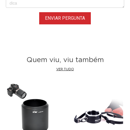
Para Lentes Nikon (DX),
Nikon
(FX), Nikon (F)
(Exceto Lentes para Câmeras Mirrorless)
ENVIAR PERGUNTA
Obs:
Evite apontar diretamente para o sol, caso contrário,
prejudique seus olhos. Se necessário, certifique-se de
colocar o filtro de acordo com os padrões
Quem viu, viu também
VER TUDO