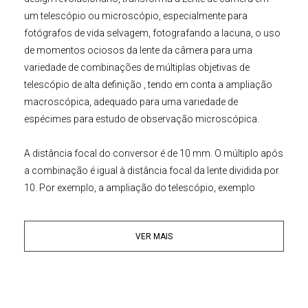
um telescópio ou microscópio, especialmente para
fotógrafos de vida selvagem, fotografando a lacuna, o uso
de momentos ociosos da lente da câmera para uma
variedade de combinações de múltiplas objetivas de
telescópio de alta definição , tendo em conta a ampliação
macroscópica, adequado para uma variedade de
espécimes para estudo de observação microscópica.
A distância focal do conversor é de 10 mm. O múltiplo após
a combinação é igual à distância focal da lente dividida por
10. Por exemplo, a ampliação do telescópio, exemplo
combinado da lente de 70-200mm será de 7-20mm Zoom
contínuo. O design do caminho óptico sem perdas resulta
VER MAIS
em um volume compacto. Ele pode substituir a tampa da
lente sem afetar a configuração da bolsa da câmera. É
instalado em lentes separadas e é capaz de conduzir a
observação remota a qualquer momento. O sistema de
prisma para formar imagens eretas primeiro adota o design