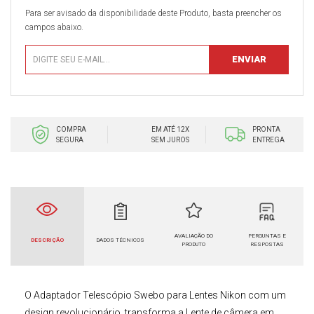
Para ser avisado da disponibilidade deste Produto, basta preencher os
campos abaixo.
COMPRA
EM ATÉ 12X
PRONTA
SEGURA
SEM JUROS
ENTREGA
AVALIAÇÃO DO
PERGUNTAS E
DESCRIÇÃO
DADOS TÉCNICOS
PRODUTO
RESPOSTAS
O
Adaptador Telescópio Swebo para
Lentes Nikon
com um
design revolucionário, transforma a Lente de câmera em