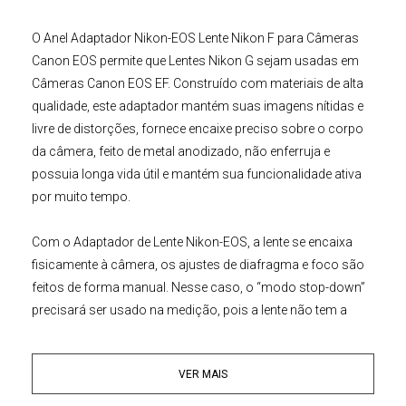
O
Anel Adaptador Nikon-EOS Lente Nikon F para Câmeras
Canon EOS
permite que
Lentes Nikon
G
sejam usadas em
Câmeras Canon
EOS EF
. Construído com materiais de alta
qualidade, este adaptador mantém suas imagens nítidas e
livre de distorções, fornece encaixe preciso sobre o corpo
da câmera, feito de metal anodizado, não enferruja e
possuia longa vida útil e mantém sua funcionalidade ativa
por muito tempo.
Com o
Adaptador de Lente
Nikon-EOS
, a lente se encaixa
fisicamente à câmera, os ajustes de diafragma e foco são
feitos de forma manual. Nesse caso, o “modo stop-down”
precisará ser usado na medição, pois a lente não tem a
capacidade de ter sua abertura controlada pelo corpo da
câmera. Use a lente no modo de exposição totalmente
VER MAIS
manual (M) ou defina sua câmera para o modo de
prioridade de abertura (AV) para usar a câmera na