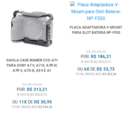
PLACA ADAPTADORA V-MOUNT
PARA SLOT BATERIA NP-F550
DE: R$ 202,40
POR:
R$ 186,21
GAIOLA CAGE MAMEN CCS-A7+
À VISTA NO BOLETO
PARA SONY A7 V, A7 IV, A7R IV,
OU
6
X
DE
R$ 33,73
A7R V, A7S III, A9 II E A1
TOTAL PARCELADO
R$ 202,40
DE: R$ 340,45
POR:
R$ 313,21
À VISTA NO BOLETO
OU
11
X
DE
R$ 30,95
TOTAL PARCELADO
R$ 340,45