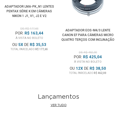
ADAPTADOR LMA-PK_N1 LENTES
PENTAX SÉRIE K EM CÂMERAS
NIKON 1 J1, V1, J2 E V2
DE: R$ 177,65
ADAPTADOR EOS-M4/3 LENTE
POR:
R$ 163,44
CANON EF PARA CÂMERAS MICRO
À VISTA NO BOLETO
QUATRO TERÇOS COM INCLINAÇÃO
OU
5
X
DE
R$ 35,53
MANUAL
TOTAL PARCELADO
R$ 177,65
DE: R$ 462,00
POR:
R$ 425,04
À VISTA NO BOLETO
OU
12
X
DE
R$ 38,50
TOTAL PARCELADO
R$ 462,00
Lançamentos
VER TUDO