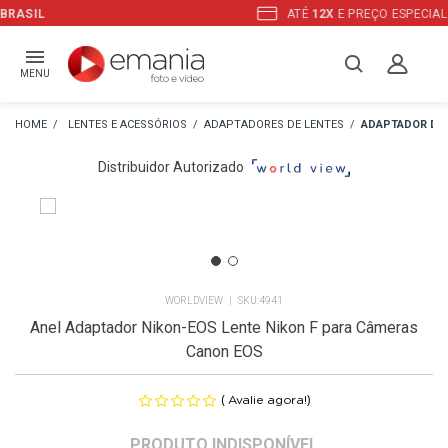
ATÉ
12X
E PREÇO ESPECIAL
NO BOLETO
MENU
LENTES E ACESSÓRIOS
ADAPTADORES DE LENTES
ADAPTADOR DE 
Distribuidor Autorizado
WORLDVIEW
4941
Anel Adaptador Nikon-EOS Lente Nikon F para Câmeras
Canon EOS
(
)
Avalie agora!