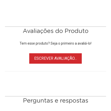
exposição automática.
Características:
• Para uso de Lentes Nikon F
• Adapta-se em Câmeras Canon EOS EF
Avaliações do Produto
• Feito de Alumínio anodizado
• Suporta Foco Manual, ótimo desempenho
Tem esse produto? Seja o primeiro a avaliá-lo!
• Simples, fácil e rápido de montar
ESCREVER AVALIAÇÃO...
Perguntas e respostas