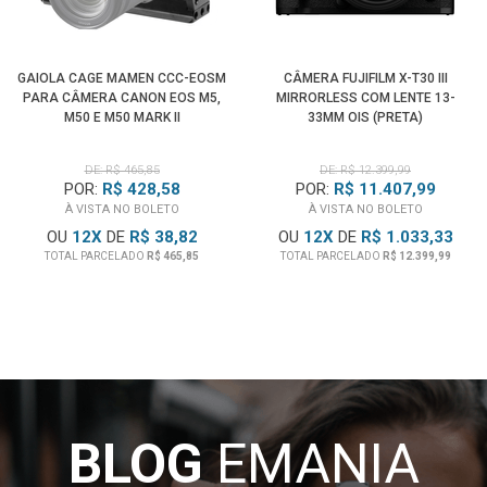
GAIOLA CAGE MAMEN CCC-EOSM
CÂMERA FUJIFILM X-T30 III
PARA CÂMERA CANON EOS M5,
MIRRORLESS COM LENTE 13-
M50 E M50 MARK II
33MM OIS (PRETA)
DE: R$ 465,85
DE: R$ 12.399,99
POR:
R$ 428,58
POR:
R$ 11.407,99
À VISTA NO BOLETO
À VISTA NO BOLETO
OU
12
X
DE
R$ 38,82
OU
12
X
DE
R$ 1.033,33
TOTAL PARCELADO
R$ 465,85
TOTAL PARCELADO
R$ 12.399,99
BLOG
EMANIA