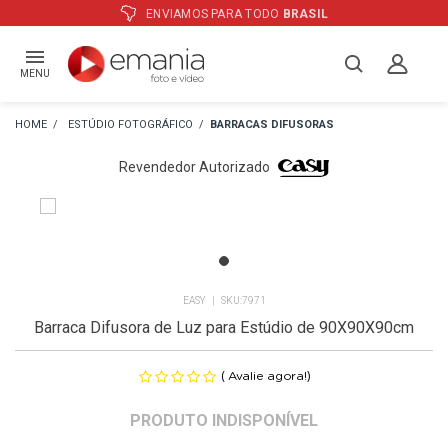
ATÉ
12X
E PREÇO ESPECIAL
NO BOLETO
MENU
ESTÚDIO FOTOGRÁFICO
BARRACAS DIFUSORAS
Revendedor Autorizado
EASY
7971
Barraca Difusora de Luz para Estúdio de 90X90X90cm
(
)
Avalie agora!