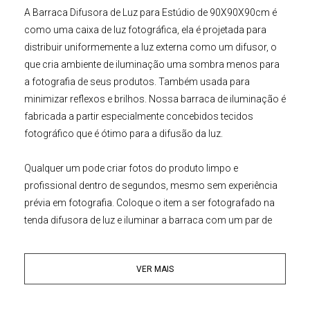
A
Barraca Difusora
de Luz para
Estúdio
de 90X90X90cm
é
como uma caixa de luz fotográfica, ela é projetada para
distribuir uniformemente a luz externa como um difusor, o
que cria ambiente de iluminação uma sombra menos para
a fotografia de seus produtos. Também usada para
minimizar reflexos e brilhos. Nossa barraca de iluminação é
fabricada a partir especialmente concebidos tecidos
fotográfico que é ótimo para a difusão da luz.
Qualquer um pode criar fotos do produto limpo e
profissional dentro de segundos, mesmo sem experiência
prévia em fotografia. Coloque o item a ser fotografado na
tenda difusora de luz e iluminar a barraca com um par de
lâmpadas. Sem flash ou luz de flash profissional é
necessária.
VER MAIS
Características:
• Imagem profissional em segundos