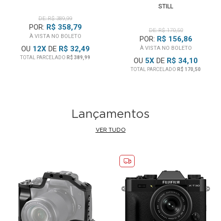
STILL
DE: R$ 389,99
POR:
R$ 358,79
DE: R$ 170,50
À VISTA NO BOLETO
POR:
R$ 156,86
OU
12
X
DE
R$ 32,49
À VISTA NO BOLETO
TOTAL PARCELADO
R$ 389,99
OU
5
X
DE
R$ 34,10
TOTAL PARCELADO
R$ 170,50
Lançamentos
VER TUDO