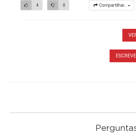
4
0
Compartilhar...
VE
ESCREVER
Perguntas