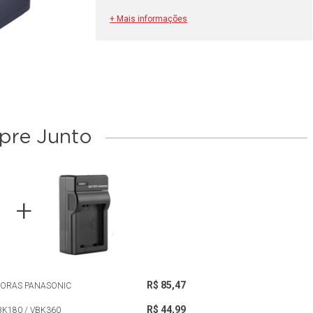
+ Mais informações
re Junto
R$ 85,47
ADORAS PANASONIC
R$ 44,99
K180 / VBK360