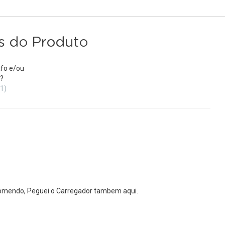
s do Produto
fo e/ou
?
(1)
comendo, Peguei o Carregador tambem aqui.