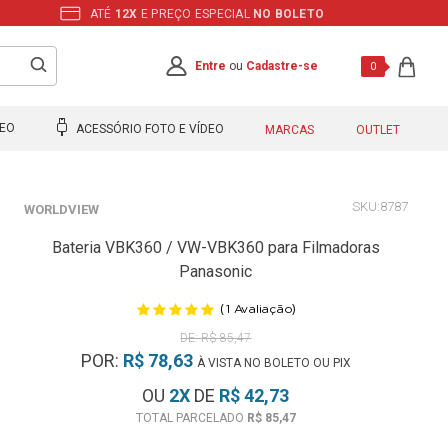
ATÉ
12X
E PREÇO ESPECIAL
NO BOLETO
Entre
ou
Cadastre-se
0
DEO
ACESSÓRIO FOTO E VÍDEO
MARCAS
OUTLET
8787
WORLDVIEW
Bateria VBK360 / VW-VBK360 para Filmadoras
Panasonic
(
)
1
Avaliação
R$ 85,47
POR:
R$ 78,63
À VISTA NO BOLETO OU PIX
OU
2
X
DE
R$ 42,73
R$ 85,47