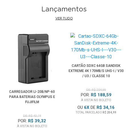
Lançamentos
VER TUDO
CARTÃO SDXC 64GB SANDISK
EXTREME 4K 170MB/S UHS-I / V30
/ U3 / CLASSE 10
DE: R$ 204,99
CARREGADOR LI-20B/NP-60
POR:
R$ 188,59
PARA BATERIAS OLYMPUS E
À VISTA NO BOLETO
FUJIFILM
OU
6
X
DE
R$ 34,16
TOTAL PARCELADO
R$ 204,99
DE: R$ 42,74
POR:
R$ 39,32
À VISTA NO BOLETO