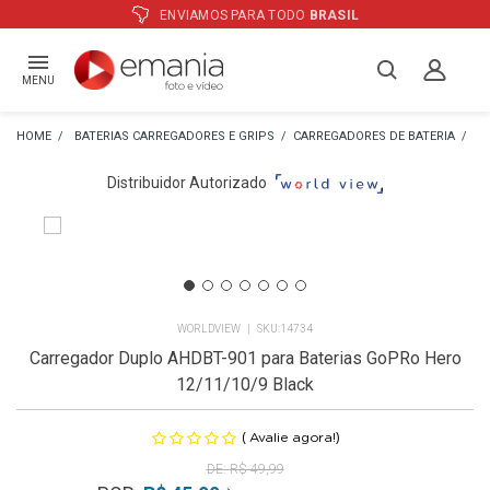
ATÉ
12X
E PREÇO ESPECIAL
NO BOLETO
MENU
BATERIAS CARREGADORES E GRIPS
CARREGADORES DE BATERIA
CA
Distribuidor Autorizado
WORLDVIEW
14734
Carregador Duplo AHDBT-901 para Baterias GoPRo Hero
12/11/10/9 Black
(
)
Avalie agora!
R$ 49,99