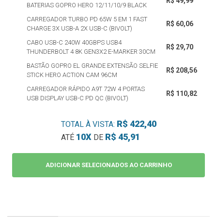
R$ 49,99
BATERIAS GOPRO HERO 12/11/10/9 BLACK
CARREGADOR TURBO PD 65W 5 EM 1 FAST
R$ 60,06
CHARGE 3X USB-A 2X USB-C (BIVOLT)
CABO USB-C 240W 40GBPS USB4
R$ 29,70
THUNDERBOLT 4 8K GEN3X2 E-MARKER 30CM
BASTÃO GOPRO EL GRANDE EXTENSÃO SELFIE
R$ 208,56
STICK HERO ACTION CAM 96CM
CARREGADOR RÁPIDO A9T 72W 4 PORTAS
R$ 110,82
USB DISPLAY USB-C PD QC (BIVOLT)
R$ 422,40
TOTAL À VISTA:
10X
R$ 45,91
ATÉ
DE
ADICIONAR SELECIONADOS AO CARRINHO