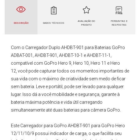
AVALIAÇÃO DO
PERGUNTAS E
DESCRIÇÃO
DADOS TÉCNICOS
PRODUTO
RESPOSTAS
Com o
Carregador Duplo AHDBT-901 para
Baterias GoPro
ADBAT-001, AHDBT-901, AHDBT-10-1 e AHDBT-11-1,
compatível com
GoPro Hero 9, Hero 10,
Hero 11
e Hero
12
,
você pode capturar todos os momentos importantes de
sua vida com o máximo de criatividade sem medo de ficar
sem bateria. Leve e portátil, pode ser levado para qualquer
lugar. Isso dá a você mobilidade e segurança, garante à
bateria máxima potência e vida útil carregando
simultaneamente até duas baterias para câmera
GoPro
.
Este
Carregador para GoPro
AHDBT-901 para GoPro Hero
12/11/10/9
possui indicador de carga, o que facilita seu