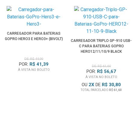
Compatibilidade:
Câmeras GoPRo Hero 9, Hero 10, Hero 11 e Hero 1
Baterias GoPro
ADBAT-001, AHDBT-901, AHDBT-10-1 e
AHDBT-11-1
CARREGADOR PARA BATERIAS
GOPRO HERO3 E HERO3+ (BIVOLT)
CARREGADOR TRIPLO GP-910 USB-
C PARA BATERIAS GOPRO
Obs:
Baterias GoPro não inclusas, vendidas
HERO12/11/10/9 BLACK
separadamente.
DE: R$ 44,99
POR:
R$ 41,39
DE: R$ 61,60
À VISTA NO BOLETO
POR:
R$ 56,67
À VISTA NO BOLETO
OU
2
X
DE
R$ 30,80
TOTAL PARCELADO
R$ 61,60