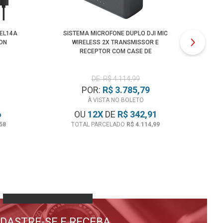
-EL14A
SISTEMA MICROFONE DUPLO DJI MIC
C
ON
WIRELESS 2X TRANSMISSOR E
EXT
RECEPTOR COM CASE DE
CARREGAMENTO
DE: R$ 4.114,99
POR:
R$ 3.785,79
À VISTA NO BOLETO
6
OU
12
X
DE
R$ 342,91
58
TOTAL PARCELADO
R$ 4.114,99
DASTRE-SE E RECEBA