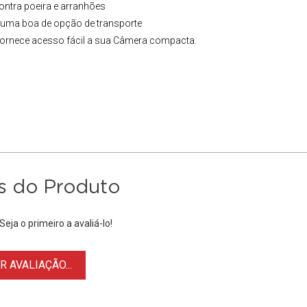
ntra poeira e arranhões
m uma boa de opção de transporte
 fornece acesso fácil a sua Câmera compacta.
s do Produto
eja o primeiro a avaliá-lo!
 AVALIAÇÃO...