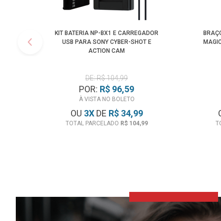
KIT BATERIA NP-BX1 E CARREGADOR
BRAÇO
USB PARA SONY CYBER-SHOT E
MAGIC
ACTION CAM
DE: R$ 104,99
POR:
R$ 96,59
À VISTA NO BOLETO
OU
3
X
DE
R$ 34,99
TOTAL PARCELADO
R$ 104,99
T