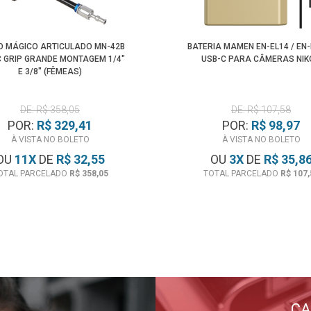
 MÁGICO ARTICULADO MN-42B
BATERIA MAMEN EN-EL14 / EN
 GRIP GRANDE MONTAGEM 1/4"
USB-C PARA CÂMERAS NIK
E 3/8" (FÊMEAS)
DE: R$ 358,05
DE: R$ 107,58
POR:
R$ 329,41
POR:
R$ 98,97
À VISTA NO BOLETO
À VISTA NO BOLETO
OU
11
X
DE
R$ 32,55
OU
3
X
DE
R$ 35,8
OTAL PARCELADO
R$ 358,05
TOTAL PARCELADO
R$ 107,
CA