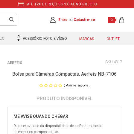
ATÉ
12X
E PREÇO ESPECIAL
NO BOLETO
Entre
ou
Cadastre-se
0
DEO
ACESSÓRIO FOTO E VÍDEO
MARCAS
OUTLET
4317
AERFEIS
Bolsa para Câmeras Compactas, Aerfeis NB-7106
(
)
Avalie agora!
Para ser avisado da disponibilidade deste Produto, basta
preencher os campos abaixo.