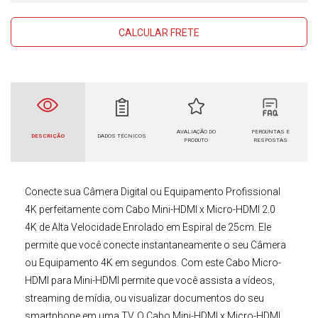
CALCULAR FRETE
AVALIAÇÃO DO
PERGUNTAS E
DESCRIÇÃO
DADOS TÉCNICOS
PRODUTO
RESPOSTAS
Conecte sua
Câmera Digital
ou
Equipamento Profissional
4K
perfeitamente com
Cabo Mini-HDMI x Micro-HDMI 2.0
4K de Alta Velocidade Enrolado em Espiral de 25cm
. Ele
permite que você conecte instantaneamente o seu Câmera
ou Equipamento 4K em segundos. Com este
Cabo Micro-
HDMI para Mini-HDMI
permite que você assista a vídeos,
streaming de mídia, ou visualizar documentos do seu
smartphone em uma TV. O
Cabo Mini-HDMI x Micro-HDMI