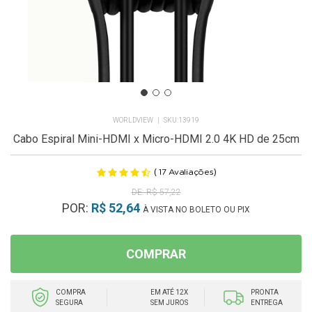
WORLDVIEW
13919
Cabo Espiral Mini-HDMI x Micro-HDMI 2.0 4K HD de 25cm
(
)
17
Avaliações
R$ 57,22
POR:
R$ 52,64
À VISTA NO BOLETO OU PIX
COMPRAR
COMPRA
EM ATÉ 12X
PRONTA
SEGURA
SEM JUROS
ENTREGA