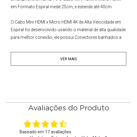
em Formato Espiral mede 25cm, e estende até 40cm.
O
Cabo Mini HDMI x Micro HDMI
4K
de Alta Velocidade em
Espiral
foi desenvolvido usando o material de alta qualidade
para melhor conexão, ele possui Conectores banhados a
Ouro o e suporta resoluções 4K Ultra HD e Full HD de
30/60Hz.
VER MAIS
Características:
• Qualidade Premium, Conectores Banhados a Ouro
• Cabo Enrolado em Formato Espiral mede 25cm, e estende
até 40cm
• Conectores MiniHDMI (tipo C) para MicroHDMI (Tipo D)
• Suporta 4K Ultra HD e Full HD de 30/60Hz
Avaliações do Produto
• Padrão 2.0, perfeitamente compatível com a versão 1.3
• Cabo com Fio de 19 Núcleos, Blindagem Dupla, Série 128
Baseado em
17
avaliações