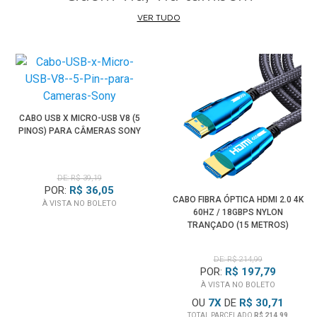
VER TUDO
CABO USB X MICRO-USB V8 (5
PINOS) PARA CÂMERAS SONY
DE: R$ 39,19
POR:
R$ 36,05
CABO FIBRA ÓPTICA HDMI 2.0 4K
À VISTA NO BOLETO
60HZ / 18GBPS NYLON
TRANÇADO (15 METROS)
DE: R$ 214,99
POR:
R$ 197,79
À VISTA NO BOLETO
OU
7
X
DE
R$ 30,71
TOTAL PARCELADO
R$ 214,99