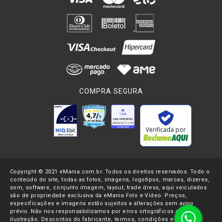
COMPRA SEGURA
Verificada por
Copyright © 2021 eMania.com.br. Todos os direitos reservados. Todo o
conteúdo do site, todas as fotos, imagens, logotipos, marcas, dizeres,
som, software, conjunto imagem, layout, trade dress, aqui veiculados
são de propriedade exclusiva da eMania Foto e Vídeo. Preços,
especificações e imagens estão sujeitos a alterações sem aviso
prévio. Não nos responsabilizamos por erros ortográficos ou de
ilustração. Descontos do fabricante, termos, condições e datas de