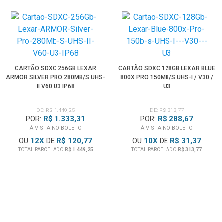
• Velocidades de leitura de até 150 MB/s
• Aproveita a tecnologia UHS-I para Câmeras Compactas,
Câmeras DSLR e Câmeras Mirrorless de médio porte e
Filmadora
• Capture imagens de alta qualidade e vídeos
impressionantes em Full HD 1080p e UHD 4K
CARTÃO SDXC 256GB LEXAR
CARTÃO SDXC 128GB LEXAR BLUE
ARMOR SILVER PRO 280MB/S UHS-
800X PRO 150MB/S UHS-I / V30 /
• Transferência de arquivos em alta velocidade do cartão
II V60 U3 IP68
U3
para o computador para acelerar drasticamente o fluxo de
trabalho
DE: R$ 1.449,25
DE: R$ 313,77
• Projetado para durabilidade - à prova de água,
POR:
R$ 1.333,31
POR:
R$ 288,67
À VISTA NO BOLETO
À VISTA NO BOLETO
temperatura, choque, vibração e raios X
OU
12
X
DE
R$ 120,77
OU
10
X
DE
R$ 31,37
• Referência Lexar Blue Séries LSD0800P128G-BNNNU
TOTAL PARCELADO
R$ 1.449,25
TOTAL PARCELADO
R$ 313,77