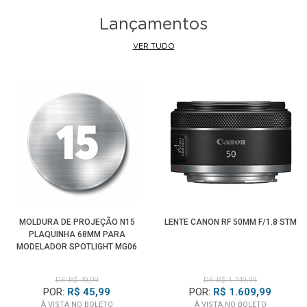
Lançamentos
VER TUDO
MOLDURA DE PROJEÇÃO N15
LENTE CANON RF 50MM F/1.8 STM
PLAQUINHA 68MM PARA
MODELADOR SPOTLIGHT MG06
PRO
DE: R$ 49,99
DE: R$ 1.749,99
POR:
R$ 45,99
POR:
R$ 1.609,99
À VISTA NO BOLETO
À VISTA NO BOLETO