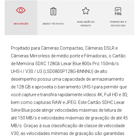
AVALIAÇÃO DO
PERGUNTAS E
DESCRIÇÃO
DADOS TÉCNICOS
PRODUTO
RESPOSTAS
Projetado para Câmeras Compactas,
Câmeras DSLR
e
Câmeras Mirrorless
de médio porte e Filmadoras, o
Cartão
de Memória SDXC 128Gb Lexar Blue 800x Pro 150mb/s
UHS-I / V30 / U3 (LSD0800P128G-BNNNU)
de alto
desempenho possui uma capacidade de armazenamento
de 128 GB e aproveita o barramento UHS-I para permitir que
você capture e transfira rapidamente vídeos 4K, Full HD e 3D,
bem como capturas RAW e JPEG. Este
Cartão SDHC Lexar
Série Blue
pode atingir velocidades máximas de leitura de
até 150 MB/s e velocidades máximas de gravação de até 45
MB/s. Graças à sua classificação de classe de velocidade
V30, as velocidades mínimas de gravação são garantidas