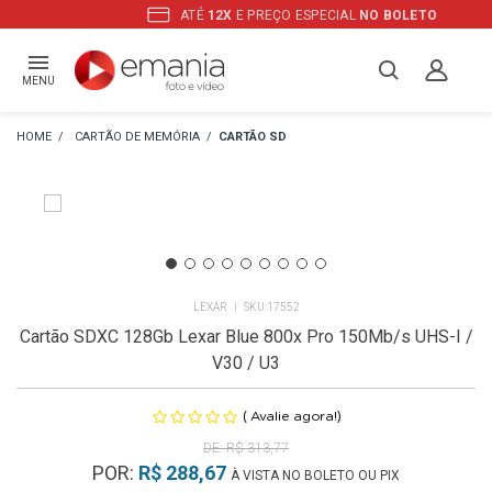
ATÉ
12X
E PREÇO ESPECIAL
NO BOLETO
MENU
CARTÃO DE MEMÓRIA
CARTÃO SD
LEXAR
17552
Cartão SDXC 128Gb Lexar Blue 800x Pro 150Mb/s UHS-I /
V30 / U3
(
)
Avalie agora!
R$ 313,77
POR:
R$ 288,67
À VISTA NO BOLETO OU PIX