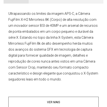
Ultrapassando os limites da imagem APS-C, a
Câmera
FujiFilm X-H2 Mirrorless 8K (Corpo)
de alta resolução com
um inovador sensor BSI de 40MP e um arsenal de recursos
de ponta embalados em um corpo pequeno e durável da
série X. Estando no topo da linha X-System, esta
Câmera
Mirrorless FujiFilm
8k
de alto desempenho herda muitos
dos avanços do sistema GFX em tecnologia de captura
digital para fornecer qualidade de imagem, detalhes e
reprodução de cores nunca antes vistos em uma Câmera
com Sensor Crop, mantendo seu formato compacto
característico e design elegante que conquistou o X-System
seguidores leais em todo o mundo.
Sensor com iluminação traseira
Ideal para fotógrafos de arquitetura, viagens e paisagens, a
VER MAIS
Câmera Mirrorless FujiFilm X-H2
possui um Sensor X-Trans