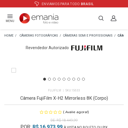
ATÉ
12X
E PREÇO ESPECIAL
NO BOLETO
MENU
CÂMERAS FOTOGRÁFICAS
CÂMERAS SEMI E PROFISSIONAIS
CÂMER
Revendedor Autorizado
FUJIFILM
15633
Câmera FujiFilm X-H2 Mirrorless 8K (Corpo)
(
)
Avalie agora!
R$ 18.449,99
POR:
R$ 16.973,99
À VISTA NO BOLETO OU PIX