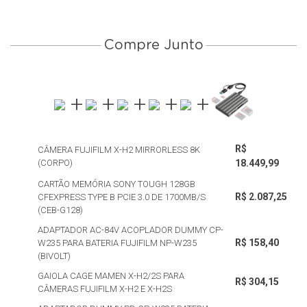
Compre Junto
R$
CÂMERA FUJIFILM X-H2 MIRRORLESS 8K
(CORPO)
18.449,99
CARTÃO MEMÓRIA SONY TOUGH 128GB
R$ 2.087,25
CFEXPRESS TYPE B PCIE 3.0 DE 1700MB/S
(CEB-G128)
ADAPTADOR AC-84V ACOPLADOR DUMMY CP-
R$ 158,40
W235 PARA BATERIA FUJIFILM NP-W235
(BIVOLT)
GAIOLA CAGE MAMEN X-H2/2S PARA
R$ 304,15
CÂMERAS FUJIFILM X-H2 E X-H2S