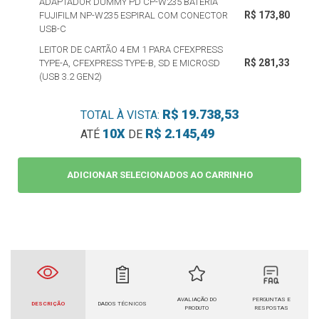
ADAPTADOR DUMMY PD CP-W235 BATERIA
R$ 173,80
FUJIFILM NP-W235 ESPIRAL COM CONECTOR
USB-C
LEITOR DE CARTÃO 4 EM 1 PARA CFEXPRESS
R$ 281,33
TYPE-A, CFEXPRESS TYPE-B, SD E MICROSD
(USB 3.2 GEN2)
R$ 19.738,53
TOTAL À VISTA:
10X
R$ 2.145,49
ATÉ
DE
ADICIONAR SELECIONADOS AO CARRINHO
AVALIAÇÃO DO
PERGUNTAS E
DESCRIÇÃO
DADOS TÉCNICOS
PRODUTO
RESPOSTAS