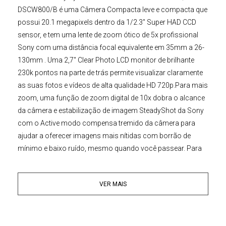
DSCW800/B
é uma
Câmera Compacta
leve e compacta que
possui 20.1 megapixels dentro da 1/2.3" Super HAD CCD
sensor, e tem uma lente de zoom ótico de 5x profissional
Sony
com uma distância focal equivalente em 35mm a 26-
130mm . Uma 2,7" Clear Photo LCD monitor de brilhante
230k pontos na parte de trás permite visualizar claramente
as suas fotos e vídeos de alta qualidade HD 720p.Para mais
zoom, uma função de zoom digital de 10x dobra o alcance
da câmera e estabilização de imagem SteadyShot da
Sony
com o Active modo compensa tremido da câmera para
ajudar a oferecer imagens mais nítidas com borrão de
mínimo e baixo ruído, mesmo quando você passear. Para
fotografar em um ângulo ainda mais, experimentar o 360°
Sweep Panorama, que permite que você pressionar o botão
VER MAIS
do obturador e girar a câmera ao redor para reunir-se em
toda a sua paisagem e tomar muitas imagens de alta
resolução e automaticamente combiná-los em uma
fotografia. Tomada fotos nunca foi tão fácil.