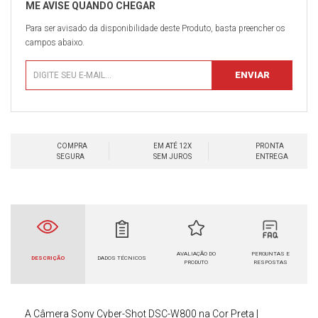
Para ser avisado da disponibilidade deste Produto, basta preencher os
campos abaixo.
COMPRA
EM ATÉ 12X
PRONTA
SEGURA
SEM JUROS
ENTREGA
AVALIAÇÃO DO
PERGUNTAS E
DESCRIÇÃO
DADOS TÉCNICOS
PRODUTO
RESPOSTAS
A
Câmera Sony
Cyber-Shot DSC-W800
na Cor Preta |