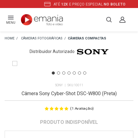
ATÉ
12X
E PREÇO ESPECIAL
NO BOLETO
MENU
CÂMERAS FOTOGRÁFICAS
CÂMERAS COMPACTAS
Distribuidor Autorizado
SONY
10011
Câmera Sony Cyber-Shot DSC-W800 (Preta)
(
)
1
Avaliação