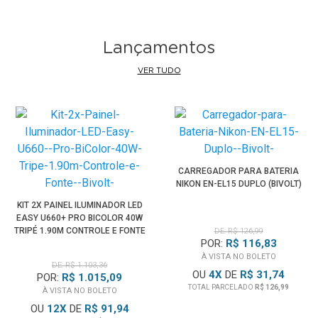
opções mais detalhadas para o seu tiro, basta desligar o
recurso e retornar ao menu normal.
Lançamentos
In-Camera guia ajuda Características Navegar
VER TUDO
A
Câmera Sony Cyber-Shot DSC-W800
dispõe de um guia de
instruções na câmera que lhe permite pesquisar as funções
da câmara de acordo com as suas necessidades no
momento. Não há necessidade de levar um manual
separado ao redor, basta ir até a guia e encontrar a
resposta que você está olhando para a direita em sua
CARREGADOR PARA BATERIA
câmera.
NIKON EN-EL15 DUPLO (BIVOLT)
KIT 2X PAINEL ILUMINADOR LED
O carregamento USB Ideal para Bateria
EASY U660+ PRO BICOLOR 40W
TRIPÉ 1.90M CONTROLE E FONTE
DE: R$ 126,99
Para carregar a bateria em qualquer lugar, basta conectar a
POR:
R$ 116,83
(BIVOLT)
câmera através da porta USB do seu computador e / ou
À VISTA NO BOLETO
DE: R$ 1.103,36
uma fonte de alimentação para uma opção de
OU
4
X
DE
R$ 31,74
POR:
R$ 1.015,09
carregamento rápido e conveniente.
TOTAL PARCELADO
R$ 126,99
À VISTA NO BOLETO
OU
12
X
DE
R$ 91,94