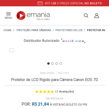
ATÉ
12X
E PREÇO ESPECIAL
NO BOLETO
MENU
PROTEÇÃO PARA CÂMERAS
PROTETORES DE LCD
PROTETOR PARA
Distribuidor Autorizado
WORLDVIEW
7294
Protetor de LCD Rígido para Câmera Canon EOS 7D
(
)
1
Avaliação
R$ 23,74
POR:
R$ 21,84
À VISTA NO BOLETO OU PIX