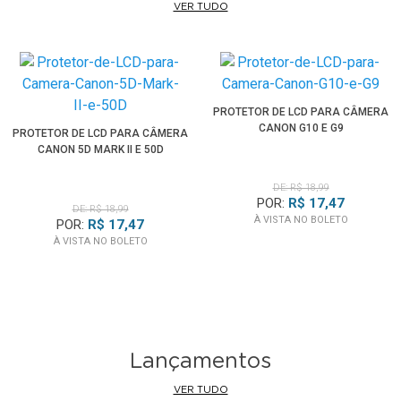
VER TUDO
• Casamentos e cerimônias
• Ensaios externos
• Fotografia esportiva
• Fotografia de natureza
• Viagens
PROTETOR DE LCD PARA CÂMERA
CANON G10 E G9
• Fotojornalismo
PROTETOR DE LCD PARA CÂMERA
CANON 5D MARK II E 50D
• Produção de vídeo
• Uso profissional ou amador
DE: R$ 18,99
POR:
R$ 17,47
DE: R$ 18,99
Como instalar:
À VISTA NO BOLETO
POR:
R$ 17,47
1. Desligue a câmera e coloque-a sobre uma superfície
À VISTA NO BOLETO
limpa e estável.
2. Limpe cuidadosamente o monitor LCD com um pano de
microfibra macio.
3. Remova completamente poeira, oleosidade e pequenas
partículas.
Lançamentos
4. Faça um teste de posicionamento antes de retirar a
VER TUDO
proteção do adesivo.