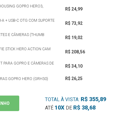
 HOUSING GOPRO HERO3,
R$ 24,99
B-A + USB-C OTG COM SUPORTE
R$ 73,92
RTES E CÂMERAS (THUMB
R$ 19,02
IE STICK HERO ACTION CAM
R$ 208,56
T PARA GOPRO E CÂMERAS DE
R$ 34,10
R$ 26,25
ERAS GOPRO HERO (GRH30)
R$ 355,89
TOTAL À VISTA:
INHO
10X
R$ 38,68
ATÉ
DE