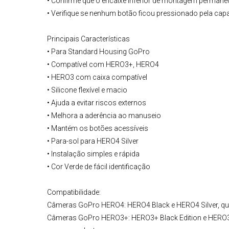
• Confirme que o encaixe inferior de montagem permanec
• Verifique se nenhum botão ficou pressionado pela cap
Principais Características
• Para Standard Housing GoPro
• Compatível com HERO3+, HERO4
• HERO3 com caixa compatível
• Silicone flexível e macio
• Ajuda a evitar riscos externos
• Melhora a aderência ao manuseio
• Mantém os botões acessíveis
• Para-sol para HERO4 Silver
• Instalação simples e rápida
• Cor Verde de fácil identificação
Compatibilidade:
Câmeras GoPro
HERO4:
HERO4 Black e HERO4 Silver, q
Câmeras GoPro HERO3+:
HERO3+ Black Edition e HERO3+