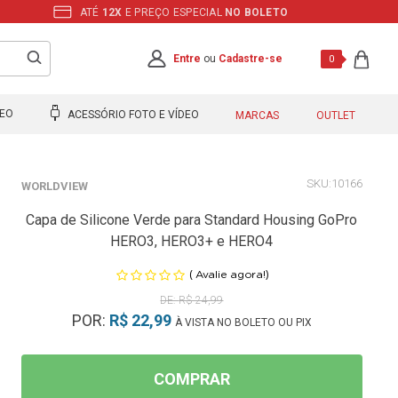
ATÉ
12X
E PREÇO ESPECIAL
NO BOLETO
Entre
ou
Cadastre-se
0
DEO
ACESSÓRIO FOTO E VÍDEO
MARCAS
OUTLET
10166
WORLDVIEW
Capa de Silicone Verde para Standard Housing GoPro
HERO3, HERO3+ e HERO4
(
)
Avalie agora!
R$ 24,99
POR:
R$ 22,99
À VISTA NO BOLETO OU PIX
COMPRAR