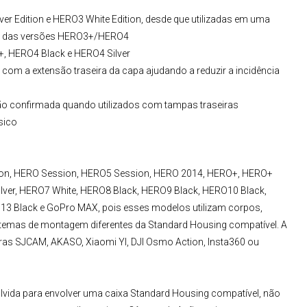
er Edition e HERO3 White Edition, desde que utilizadas em uma
o das versões HERO3+/HERO4
, HERO4 Black e HERO4 Silver
 com a extensão traseira da capa ajudando a reduzir a incidência
ão confirmada quando utilizados com tampas traseiras
sico
on, HERO Session, HERO5 Session, HERO 2014, HERO+, HERO+
lver, HERO7 White, HERO8 Black, HERO9 Black, HERO10 Black,
3 Black e GoPro MAX, pois esses modelos utilizam corpos,
stemas de montagem diferentes da Standard Housing compatível. A
as SJCAM, AKASO, Xiaomi YI, DJI Osmo Action, Insta360 ou
lvida para envolver uma caixa Standard Housing compatível, não