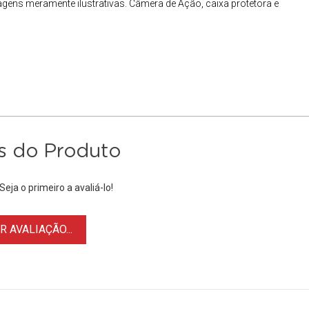
agens meramente ilustrativas.
Câmera de Ação
, caixa protetora e
s do Produto
eja o primeiro a avaliá-lo!
 AVALIAÇÃO...