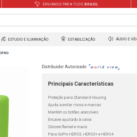
ENVIAMOS PARA TODO
BRASIL
ESTUDIO E ILUMINAÇÃO
ESTABILIZAÇÃO
ÁUDIO E VÍ
GOPRO
Distribuidor Autorizado
Principais Características
Proteção para Standard Housing
Ajuda a evitar riscos e marcas
Mantém os botões acessíveis
Encaixe ajustado à caixa
Silicone flexível e macio
Para GoPro HERO3, HERO3+ e HERO4