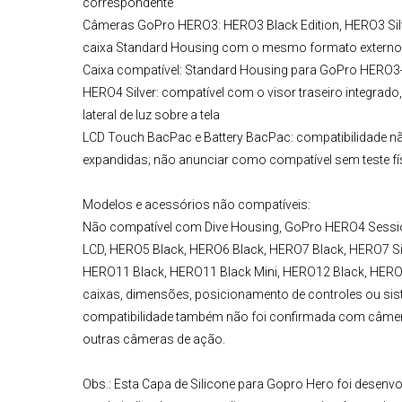
correspondente
Câmeras GoPro HERO3:
HERO3 Black Edition, HERO3 Silv
caixa Standard Housing com o mesmo formato extern
Caixa compatível:
Standard Housing para GoPro HERO3+
HERO4 Silver:
compatível com o visor traseiro integrado,
lateral de luz sobre a tela
LCD Touch BacPac e Battery BacPac:
compatibilidade n
expandidas; não anunciar como compatível sem teste fí
Modelos e acessórios não compatíveis:
Não compatível com Dive Housing, GoPro HERO4 Sessi
LCD, HERO5 Black, HERO6 Black, HERO7 Black, HERO7 Si
HERO11 Black, HERO11 Black Mini, HERO12 Black, HERO1
caixas, dimensões, posicionamento de controles ou si
compatibilidade também não foi confirmada com câmer
outras câmeras de ação.
Obs.:
Esta
Capa de Silicone para Gopro Hero
foi desenvo