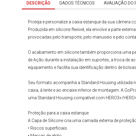
DESCRIÇÃO
DADOS TÉCNICOS
AVALIAÇÃO DO
Proteja e personalize a caixa estanque da sua câmera c
Produzida em silicone flexível, ela envolve a parte exte
provocadas pelo transporte, pelo manuseio e pelo conta
O acabamento em silicone também proporciona uma pega
de Ação
durante a instalação em suportes, a troca de a
equipamento e facilita sua identificação dentro de bolsa
Seu formato acompanha a Standard Housing utilizada 
caixa, à lente e ao encaixe inferior de montagem. A GoP
uma Standard Housing compatível com HERO3+/HERO4. A
Proteção para a caixa estanque
A
Capa de Silicone
cria uma camada externa de proteção 
• Riscos superficiais
• Marcas de atrito