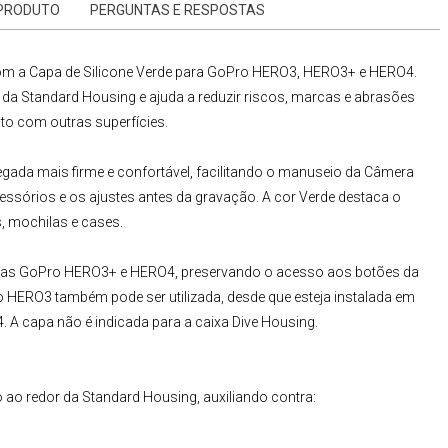
 PRODUTO
PERGUNTAS E RESPOSTAS
om a
Capa de Silicone Verde para GoPro HERO3, HERO3+ e HERO4
.
rna da Standard Housing e ajuda a reduzir riscos, marcas e abrasões
to com outras superfícies.
da mais firme e confortável, facilitando o manuseio da
Câmera
cessórios e os ajustes antes da gravação. A cor Verde destaca o
s, mochilas e cases.
nas
GoPro HERO
3+ e HERO4
, preservando o acesso aos botões da
ro HERO3 também pode ser utilizada, desde que esteja instalada em
 capa não é indicada para a caixa Dive Housing.
ao redor da Standard Housing, auxiliando contra: