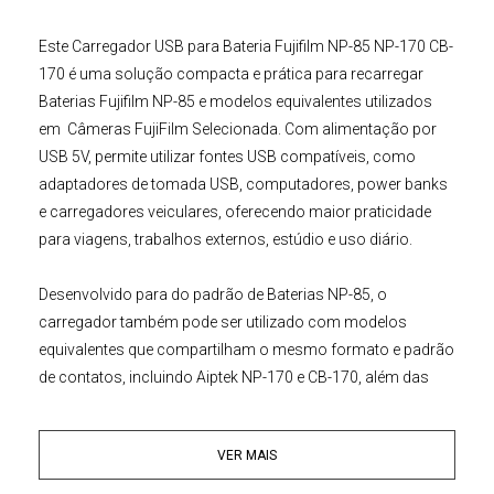
Este
Carregador USB para
Bateria Fujifilm
NP-85 NP-170 CB-
170
é uma solução compacta e prática para recarregar
Baterias Fujifilm NP-85
e modelos equivalentes utilizados
em
Câmeras FujiFilm
Selecionada
. Com alimentação por
USB 5V, permite utilizar fontes USB compatíveis, como
adaptadores de tomada USB, computadores, power banks
e carregadores veiculares, oferecendo maior praticidade
para viagens, trabalhos externos, estúdio e uso diário.
Desenvolvido para do padrão de
Baterias NP-85
, o
carregador também pode ser utilizado com modelos
equivalentes que compartilham o mesmo formato e padrão
de contatos, incluindo Aiptek NP-170 e CB-170, além das
Toshiba PA3985, PA3985U e PA3985U-1BRS.
VER MAIS
Este Este
Carregador de Baterias
FujiFilm NP-85, NP-
170
(USB)
funcionamento é simples: basta encaixar