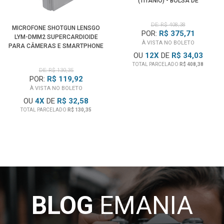
(TITÂNIO) - BOLSA DE
TRANSPORTE
DE: R$ 408,38
MICROFONE SHOTGUN LENSGO
POR:
R$ 375,71
LYM-DMM2 SUPERCARDIOIDE
À VISTA NO BOLETO
PARA CÂMERAS E SMARTPHONE
OU
12
X
DE
R$ 34,03
TOTAL PARCELADO
R$ 408,38
DE: R$ 130,35
POR:
R$ 119,92
À VISTA NO BOLETO
OU
4
X
DE
R$ 32,58
TOTAL PARCELADO
R$ 130,35
BLOG
EMANIA