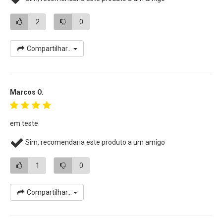
• Pode ser utilizado com power banks
2
0
• Compatível com fontes USB 5V
Baterias Compatíveis / Equivalentes:
Fujifilm
NP-85, Fujifilm
Compartilhar...
FNP-85, Aiptek NP-170, Aiptek CB-170, Ordro NP-170, Ordro
CB-170, Ordro 084-07042L-062, Toshiba PA3985, Toshiba
PA3985U e Toshiba PA3985U-1BRS
Marcos O.
Câmeras e Filmadoras
Compatíveis:
Câmeras FujiFilm
FinePix:
Fujifilm FinePix S1, Fujifilm FinePix
em teste
SL240, Fujifilm FinePix SL245, Fujifilm FinePix SL260, Fujifilm
Sim, recomendaria este produto a um amigo
FinePix SL280, Fujifilm FinePix SL285, Fujifilm FinePix SL300,
Fujifilm FinePix SL305, Fujifilm FinePix SL310 e Fujifilm
1
0
FinePix SL1000
Filmadoras Aiptek:
Aiptek AHD 2 e Aiptek AHD H23
Compartilhar...
Filmadoras Easypix:
Easypix DVX5233 Optimus
Filmadoras JAY-tech:
JAY-tech VideoShot C20
Filmadoras Medion:
Medion Life P47011, Medion Life