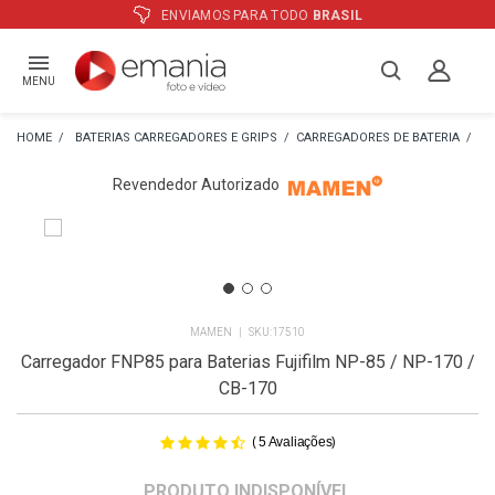
ATÉ
12X
E PREÇO ESPECIAL
NO BOLETO
MENU
BATERIAS CARREGADORES E GRIPS
CARREGADORES DE BATERIA
CA
Revendedor Autorizado
MAMEN
17510
Carregador FNP85 para Baterias Fujifilm NP-85 / NP-170 /
CB-170
(
)
5
Avaliações