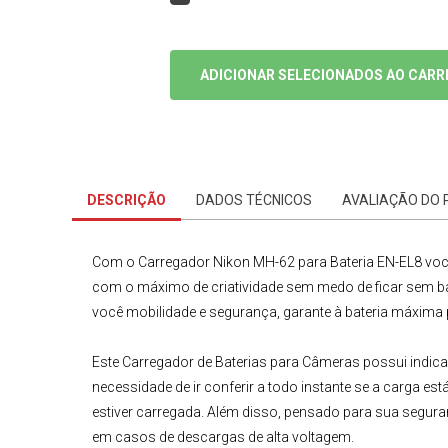
ADICIONAR SELECIONADOS AO CARR
DESCRIÇÃO
DADOS TÉCNICOS
AVALIAÇÃO DO
Com o
Carregador Nikon
MH-62 para Bateria EN-EL8
voc
com o máximo de criatividade sem medo de ficar sem bater
você mobilidade e segurança, garante à bateria máxima po
Este
Carregador de Baterias para Câmeras
possui indica
necessidade de ir conferir a todo instante se a carga e
estiver carregada. Além disso, pensado para sua seguran
em casos de descargas de alta voltagem.