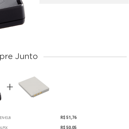
re Junto
R$ 51,76
EN-EL8
R$ 50,05
LPIX