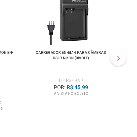
KON EN-
CARREGADOR EN-EL14 PARA CÂMERAS
CAR
DSLR NIKON (BIVOLT)
DE: R$ 49,99
POR:
R$ 45,99
À VISTA NO BOLETO
8
16