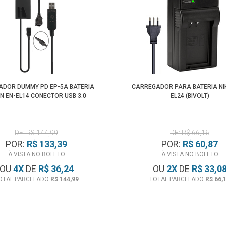
ADOR DUMMY PD EP-5A BATERIA
CARREGADOR PARA BATERIA NI
N EN-EL14 CONECTOR USB 3.0
EL24 (BIVOLT)
DE: R$ 144,99
DE: R$ 66,16
POR:
R$ 133,39
POR:
R$ 60,87
À VISTA NO BOLETO
À VISTA NO BOLETO
OU
4
X
DE
R$ 36,24
OU
2
X
DE
R$ 33,0
OTAL PARCELADO
R$ 144,99
TOTAL PARCELADO
R$ 66,