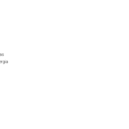
as
ergia