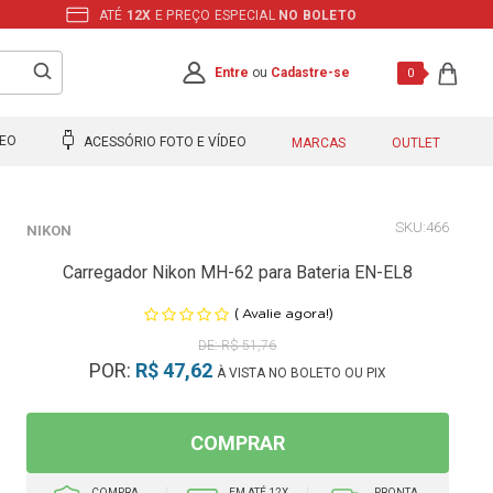
ATÉ
12X
E PREÇO ESPECIAL
NO BOLETO
Entre
ou
Cadastre-se
0
DEO
ACESSÓRIO FOTO E VÍDEO
MARCAS
OUTLET
466
NIKON
Carregador Nikon MH-62 para Bateria EN-EL8
(
)
Avalie agora!
R$ 51,76
POR:
R$ 47,62
À VISTA NO BOLETO OU PIX
COMPRAR
COMPRA
EM ATÉ 12X
PRONTA