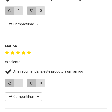
• Projetado com arquitetura de ônibus UHS-I para Vídeo Full
1
0
HD (1080p)
• Este Cartão de memória SD vem choque, temperatura,
Compartilhar...
raio-x, ímã e prova de água
• Modelo SDSDXV5-128G-GNCIN
Marlon L.
excelente
Sim, recomendaria este produto a um amigo
1
0
Compartilhar...