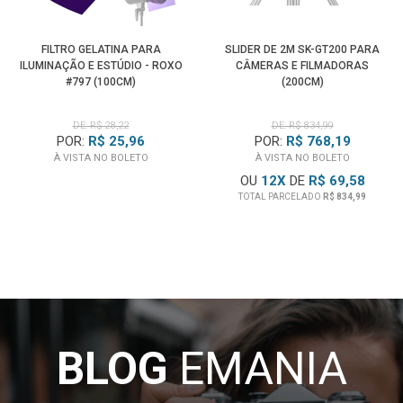
FILTRO GELATINA PARA
SLIDER DE 2M SK-GT200 PARA
ILUMINAÇÃO E ESTÚDIO - ROXO
CÂMERAS E FILMADORAS
#797 (100CM)
(200CM)
DE: R$ 28,22
DE: R$ 834,99
POR:
R$ 25,96
POR:
R$ 768,19
À VISTA NO BOLETO
À VISTA NO BOLETO
OU
12
X
DE
R$ 69,58
TOTAL PARCELADO
R$ 834,99
BLOG
EMANIA