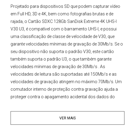
Projetado para dispositivos SD que podem capturar vídeo
em Full HD, 3D e 4K, bem como fotografias brutas e de
rajada, o
Cartão SDXC
128Gb SanDisk Extreme 4K UHS-I
V30 U3
, é compatível com o barramento UHS-I, e possui
uma classificação de classe de velocidade de V30, que
garante velocidades mínimas de gravação de 30Mb/s. Se o
seu dispositivo não suporta o padrão V30, este cartão
também suporta o padrão U3, o que também garante
velocidades mínimas de gravação de 30Mb/s . As
velocidades de leitura são suportadas até 150Mb/s e as
velocidades de gravação atingem no máximo 70Mb/s. Um
comutador interno de proteção contra gravação ajuda a
proteger contra o apagamento acidental dos dados do
cartão.
VER MAIS
Embora este
Cartão de Memória SDXC
SanDisk
Extreme
tenha sido projetado para câmeras compatíveis
com UHS-I / V30 / U3, ele pode ser usado em dispositivos