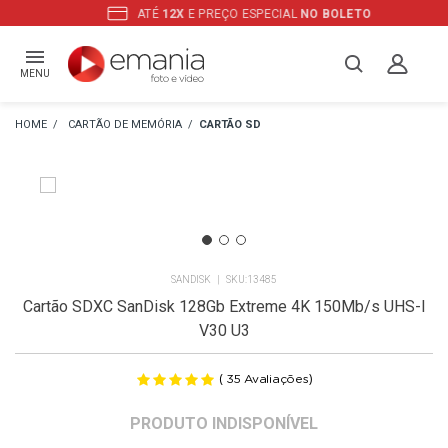
ATÉ
12X
E PREÇO ESPECIAL
NO BOLETO
MENU
CARTÃO DE MEMÓRIA
CARTÃO SD
SANDISK
13485
Cartão SDXC SanDisk 128Gb Extreme 4K 150Mb/s UHS-I
V30 U3
(
)
35
Avaliações