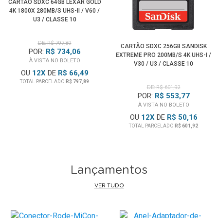
CARTÃO SDXC 64GB LEXAR GOLD
4K 1800X 280MB/S UHS-II / V60 /
U3 / CLASSE 10
DE: R$ 797,89
CARTÃO SDXC 256GB SANDISK
POR:
R$ 734,06
EXTREME PRO 200MB/S 4K UHS-I /
À VISTA NO BOLETO
V30 / U3 / CLASSE 10
OU
12
X
DE
R$ 66,49
TOTAL PARCELADO
R$ 797,89
DE: R$ 601,92
POR:
R$ 553,77
À VISTA NO BOLETO
OU
12
X
DE
R$ 50,16
TOTAL PARCELADO
R$ 601,92
Lançamentos
VER TUDO