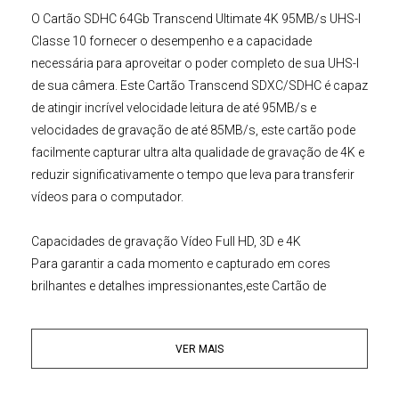
O
Cartão SDHC 64Gb Transcend Ultimate 4K 95MB/s UHS-I
Classe 10
fornecer o desempenho e a capacidade
necessária para aproveitar o poder completo de sua UHS-I
de sua câmera. Este
Cartão Transcend SDXC/SDHC
é capaz
de atingir incrível velocidade leitura de até 95MB/s e
velocidades de gravação de até 85MB/s, este cartão pode
facilmente capturar ultra alta qualidade de gravação de 4K e
reduzir significativamente o tempo que leva para transferir
vídeos para o computador.
Capacidades de gravação Vídeo Full HD, 3D e 4K
Para garantir a cada momento e capturado em cores
brilhantes e detalhes impressionantes,este
Cartão de
Memória SD
64GB Transcend Ultimate (U3)
podem atingir
velocidades de até 85MB/s de gravação. Isso os torna
VER MAIS
perfeito para ação rápida fotografia consecutiva e
gravação suave e de alta qualidade Full HD, vídeos 3D e 4K.