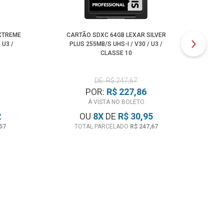
XTREME
CARTÃO SDXC 64GB LEXAR SILVER
CA
 U3 /
PLUS 255MB/S UHS-I / V30 / U3 /
PLU
CLASSE 10
DE: R$ 247,67
POR:
R$ 227,86
À VISTA NO BOLETO
2
OU
8
X
DE
R$ 30,95
57
TOTAL PARCELADO
R$ 247,67