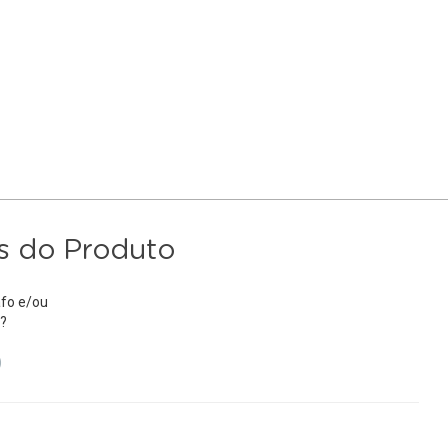
s do Produto
fo e/ou
?
)