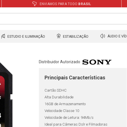
ENVIAMOS PARA TODO
BRASIL
ESTUDIO E ILUMINAÇÃO
ESTABILIZAÇÃO
ÁUDIO E VÍ
Distribuidor Autorizado
Principais Características
Cartão SDHC
Alta Durabilidade
16GB de Armazenamento
Velocidade Classe 10
Velocidade de Leitura: 94Mb/s
Ideal para Câmeras Dslr e Filmadoras