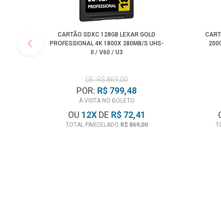
CARTÃO SDXC 128GB LEXAR GOLD
CART
PROFESSIONAL 4K 1800X 280MB/S UHS-
2000
II / V60 / U3
DE: R$ 869,00
POR:
R$ 799,48
À VISTA NO BOLETO
OU
12
X
DE
R$ 72,41
TOTAL PARCELADO
R$ 869,00
T