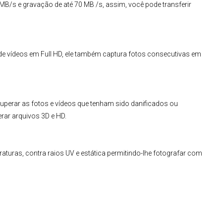
4 MB/s e gravação de até 70 MB /s, assim, você pode transferir
de vídeos em Full HD, ele também captura fotos consecutivas em
cuperar as fotos e vídeos que tenham sido danificados ou
ar arquivos 3D e HD.
raturas, contra raios UV e estática permitindo-lhe fotografar com