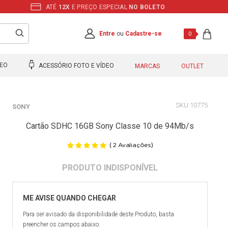
ATÉ
12X
E PREÇO ESPECIAL
NO BOLETO
Entre
ou
Cadastre-se
0
DEO
ACESSÓRIO FOTO E VÍDEO
MARCAS
OUTLET
10775
SONY
Cartão SDHC 16GB Sony Classe 10 de 94Mb/s
(
)
2
Avaliações
Para ser avisado da disponibilidade deste Produto, basta
preencher os campos abaixo.