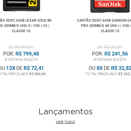
ÃO SDXC 64GB LEXAR GOLD 8K
CARTÃO SDXC 64GB SANDISK E
X 300MB/S UHS-II / V90 / U3 /
PRO 200MB/S 4K UHS-I / V30 /
CLASSE 10
CLASSE 10
DE: R$ 869,00
DE: R$ 262,57
POR:
R$ 799,48
POR:
R$ 241,56
À VISTA NO BOLETO
À VISTA NO BOLETO
OU
12
X
DE
R$ 72,41
OU
8
X
DE
R$ 32,8
OTAL PARCELADO
R$ 869,00
TOTAL PARCELADO
R$ 262,
Lançamentos
VER TUDO