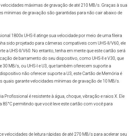
 e velocidades máximas de gravação de até 210 MB/s. Graças à sua
des mínimas de gravação são garantidas para não cair abaixo de
ional 1800x UHS-II
atinge sua velocidade por meio de uma fileira
nha sido projetado para câmeras compatíveis com UHS-II/V60, ele
e a UHS-II/V60. No entanto, tenha em mente que este cartão será
ficação de barramento do seu dispositivo, como UHS-II e V30, que
e 30 MB/s, ou UHS-I e U3, que também oferecem suporte a
ispositivo não oferecer suporte a U3, este
Cartão de Memória
é
s quais garante velocidades mínimas de gravação de 10 MB/s.
a Profissional
é resistente à água, choque, vibração e raios X. Ele
 85°C permitindo que você leve este cartão com você para
e velocidades de leitura rápidas de até 270 MB/s para acelerar seu