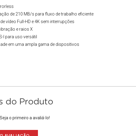
rorless
vação de 210 MB/s para fluxo de trabalho eficiente
de vídeo Full-HD e 4K sem interrupções
vibração e raios X
-I para uso versátil
idade em uma ampla gama de dispositivos
s do Produto
eja o primeiro a avaliá-lo!