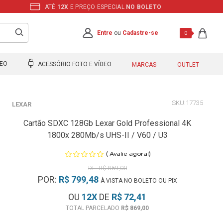
ATÉ
12X
E PREÇO ESPECIAL
NO BOLETO
Entre
ou
Cadastre-se
0
DEO
ACESSÓRIO FOTO E VÍDEO
MARCAS
OUTLET
17735
LEXAR
Cartão SDXC 128Gb Lexar Gold Professional 4K
1800x 280Mb/s UHS-II / V60 / U3
(
)
Avalie agora!
R$ 869,00
POR:
R$ 799,48
À VISTA NO BOLETO OU PIX
OU
12
X
DE
R$ 72,41
R$ 869,00