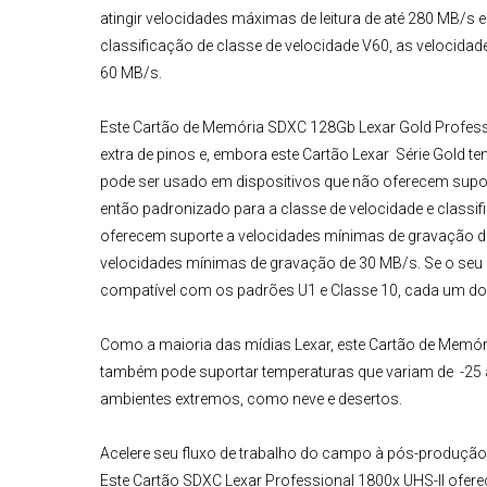
atingir velocidades máximas de leitura de até 280 MB/s
classificação de classe de velocidade V60, as velocida
60 MB/s.
Este
Cartão de Memória SDXC 128Gb Lexar Gold Profess
extra de pinos e, embora este
Cartão
Lexar Série Gold
te
pode ser usado em dispositivos que não oferecem suport
então padronizado para a classe de velocidade e classi
oferecem suporte a velocidades mínimas de gravação d
velocidades mínimas de gravação de 30 MB/s. Se o seu d
compatível com os padrões U1 e Classe 10, cada um do
Como a maioria das mídias Lexar, este
Cartão de Memóri
também pode suportar temperaturas que variam de -25 a
ambientes extremos, como neve e desertos.
Acelere seu fluxo de trabalho do campo à pós-produção
Este
Cartão SDXC Lexar Professional 1800x UHS-II
oferec