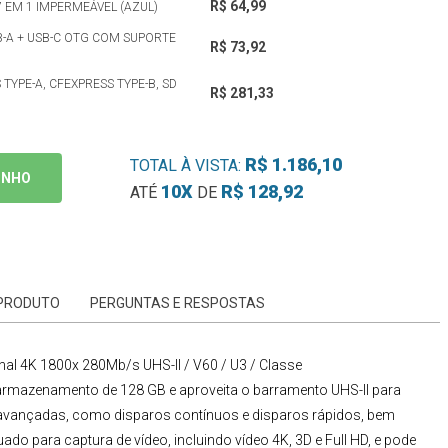
R$ 64,99
 EM 1 IMPERMEÁVEL (AZUL)
B-A + USB-C OTG COM SUPORTE
R$ 73,92
TYPE-A, CFEXPRESS TYPE-B, SD
R$ 281,33
R$ 1.186,10
TOTAL À VISTA:
INHO
10X
R$ 128,92
ATÉ
DE
 PRODUTO
PERGUNTAS E RESPOSTAS
al 4K 1800x 280Mb/s UHS-II / V60 / U3 / Classe
rmazenamento de 128 GB e aproveita o barramento UHS-II para
vançadas, como disparos contínuos e disparos rápidos, bem
 para captura de vídeo, incluindo vídeo 4K, 3D e Full HD, e pode