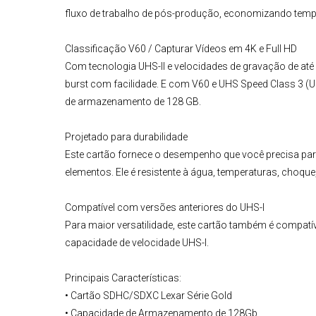
fluxo de trabalho de pós-produção, economizando tempo 
Classificação V60 / Capturar Vídeos em 4K e Full HD
Com tecnologia UHS-II e velocidades de gravação de at
burst com facilidade. E com V60 e UHS Speed Class 3 (U
de armazenamento de 128 GB.
Projetado para durabilidade
Este cartão fornece o desempenho que você precisa pa
elementos. Ele é resistente à água, temperaturas, choque,
Compatível com versões anteriores do UHS-I
Para maior versatilidade, este cartão também é compatí
capacidade de velocidade UHS-I.
Principais Características:
• Cartão SDHC/SDXC Lexar Série Gold
• Capacidade de Armazenamento de 128Gb