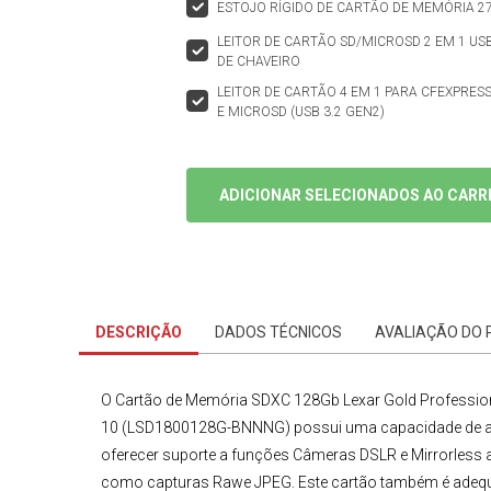
ESTOJO RÍGIDO DE CARTÃO DE MEMÓRIA 27
LEITOR DE CARTÃO SD/MICROSD 2 EM 1 US
DE CHAVEIRO
LEITOR DE CARTÃO 4 EM 1 PARA CFEXPRESS 
E MICROSD (USB 3.2 GEN2)
ADICIONAR SELECIONADOS AO CARR
DESCRIÇÃO
DADOS TÉCNICOS
AVALIAÇÃO DO
O
Cartão de Memória SDXC
128Gb Lexar Gold Profession
10
(LSD1800128G-BNNNG)
possui uma capacidade de a
oferecer suporte a funções
Câmeras DSLR e Mirrorless
a
como capturas Rawe JPEG. Este cartão também é adequado