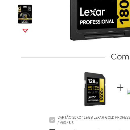
Comp
CARTÃO SDXC 128GB LEXAR GOLD PROFESSI
/ V60 / U3