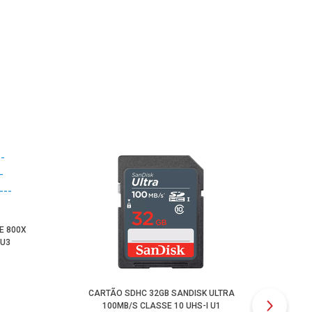
EXTR
E 800X
 U3
CARTÃO SDHC 32GB SANDISK ULTRA
100MB/S CLASSE 10 UHS-I U1