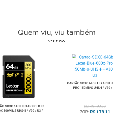
Quem viu, viu também
VER TUDO
CARTÃO SDXC 64GB LEXAR BLU
PRO 150MB/S UHS-I / V30 /
DE: R$ 193,60
ÃO SDXC 64GB LEXAR GOLD 8K
X 300MB/S UHS-II / V90 / U3 /
POR:
R$ 178,11