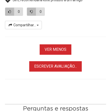
• Não agrega peso na câmera
0
0
• Excelente Nikon DC-2
• Cabo com Comprimento de 1 metro
• Fácil controle do obturador para a exposição de longo
Compartilhar...
tempo
• Controle facilmente o obturador para exposições
prolongadas, ou disparo contínuo.
VER MENOS
• Minimiza a vibração no momento da Filmagem/Foto
Câmeras Nikon
Compatíveis:
Z7, Z7II, Z6, Z6II, D3100,
ESCREVER AVALIAÇÃO...
D3200, D3300, D5000, D5100, D5200, D5300, D5500, D5600,
D600, D610, D7000, D7100, D7200, D7500, D780 D750, D90,
Df, COOLPIX P7700, COOLPIX P7800
Entre outras Câmeras Nikon com Conexão Nikon DC-2
Perguntas e respostas