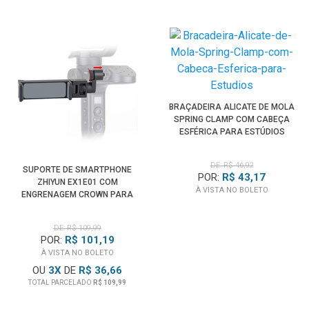
BRAÇADEIRA ALICATE DE MOLA
SPRING CLAMP COM CABEÇA
ESFÉRICA PARA ESTÚDIOS
DE: R$ 46,92
SUPORTE DE SMARTPHONE
POR:
R$ 43,17
ZHIYUN EX1E01 COM
À VISTA NO BOLETO
ENGRENAGEM CROWN PARA
GIMBALS CRANE E WEEBILL
DE: R$ 109,99
POR:
R$ 101,19
À VISTA NO BOLETO
OU
3
X
DE
R$ 36,66
TOTAL PARCELADO
R$ 109,99