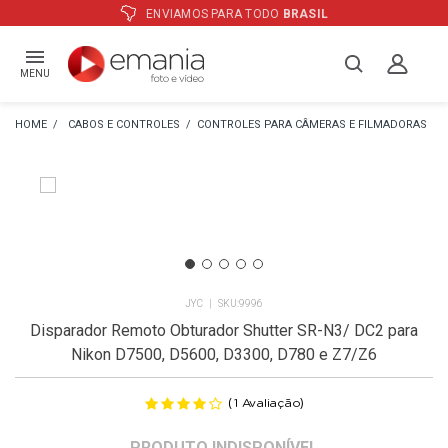
ATÉ
12X
E PREÇO ESPECIAL
NO BOLETO
MENU
CABOS E CONTROLES
CONTROLES PARA CÂMERAS E FILMADORAS
JYC
9996
Disparador Remoto Obturador Shutter SR-N3/ DC2 para
Nikon D7500, D5600, D3300, D780 e Z7/Z6
(
)
1
Avaliação