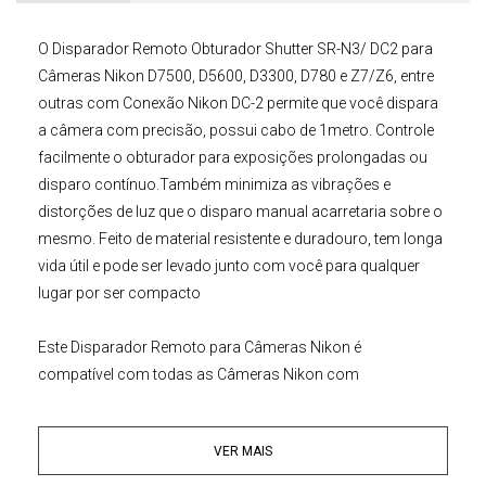
O Disparador Remoto Obturador Shutter SR-N3/ DC2 para
Câmeras Nikon D7500, D5600, D3300, D780 e Z7/Z6
, entre
outras com Conexão Nikon DC-2 permite que você dispara
a câmera com precisão, possui cabo de 1metro. Controle
facilmente o obturador para exposições prolongadas ou
disparo contínuo.Também minimiza as vibrações e
distorções de luz que o disparo manual acarretaria sobre o
mesmo. Feito de material resistente e duradouro, tem longa
vida útil e pode ser levado junto com você para qualquer
lugar por ser compacto
Este
Disparador Remoto para Câmeras Nikon
é
compatível com todas as Câmeras Nikon com
Conexão Nikon DC-2
VER MAIS
Instruções operacionais:
Retire a tampa do terminal de controle remoto da câmera.