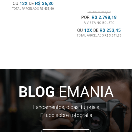
OU
12
X
DE
R$ 36,30
TOTAL PARCELADO
R$ 435,60
DE: R$ 3.041,50
POR:
R$ 2.798,18
À VISTA NO BOLETO
OU
12
X
DE
R$ 253,45
TOTAL PARCELADO
R$ 3.041,50
BLOG
EMANIA
Lançamentos, dicas, tutoriais
E tudo sobre fotografia