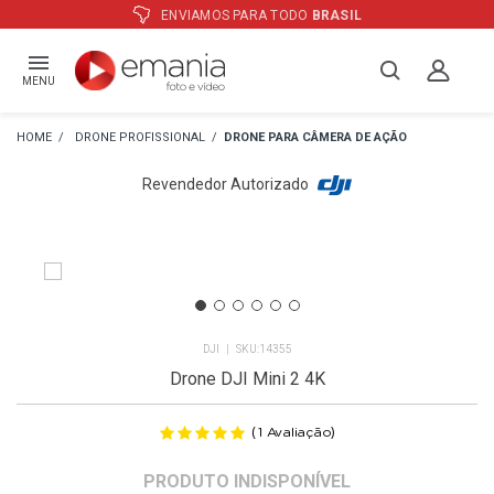
ATÉ
12X
E PREÇO ESPECIAL
NO BOLE
MENU
DRONE PROFISSIONAL
DRONE PARA CÂMERA DE AÇÃO
Revendedor Autorizado
DJI
14355
Drone DJI Mini 2 4K
(
)
1
Avaliação