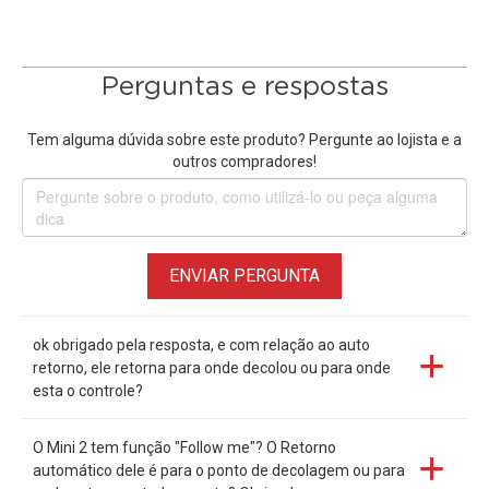
Otimização de foto embutida
O aplicativo DJI Fly pode otimizar de forma inteligente suas
imagens imediatamente após baixar uma foto do
Drone
DJI
Perguntas e respostas
Mini 2
, fornecendo fotos que exibem cores e contrastes
mais vivos.
Tem alguma dúvida sobre este produto? Pergunte ao lojista e a
outros compradores!
QuickTransfer
Baixar suas imagens pode ser tão fácil quanto andar perto
de seu drone. Assim que seu smartphone estiver perto o
suficiente do
Drone Profissional
DJI Mini2
, o aplicativo DJI
ENVIAR PERGUNTA
Fly pode se conectar automaticamente ao drone e
sincronizar fotos e vídeos selecionados em velocidades de
até 20 MB/s.
ok obrigado pela resposta, e com relação ao auto
retorno, ele retorna para onde decolou ou para onde
esta o controle?
Características adicionais
• Corte segmentos de vídeo para editar e baixar com o
O Mini 2 tem função "Follow me"? O Retorno
Trimmed Download
automático dele é para o ponto de decolagem ou para
• Crie e compartilhe filmagens rapidamente com modelos