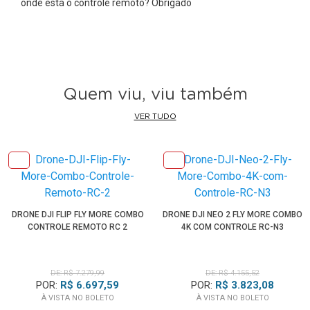
onde esta o controle remoto? Obrigado
de edição no aplicativo DJI Fly.
• Homologação Anatel: 06822-22-07248
Itens Inclusos no Kit Fly More Combo
:
DJI Mini 2 4K
Quem viu, viu também
Controle remoto
Bateria de vôo inteligente
VER TUDO
Par de hélices extras
Cabo USB Tipo C
Protetor Gimbal
Cabo micro USB RC
Cabo USB Tipo C RC
DRONE DJI FLIP FLY MORE COMBO
DRONE DJI NEO 2 FLY MORE COMBO
Cabo Lightning RC
CONTROLE REMOTO RC 2
4K COM CONTROLE RC-N3
Par de controles extras
6 x Parafusos sobressalente
Chave de fenda
DE: R$ 7.279,99
DE: R$ 4.155,52
POR:
R$ 6.697,59
POR:
R$ 3.823,08
À VISTA NO BOLETO
À VISTA NO BOLETO