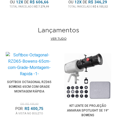
OU
12
X
DE
R$ 606,66
OU
12
X
DE
R$ 346,29
TOTAL PARCELADO
R$ 7.279,99
TOTAL PARCELADO
R$ 4.155,52
Lançamentos
VER TUDO
SOFTBOX OCTAGONAL RZD65
BOWENS 65CM COM GRADE
MONTAGEM RÁPIDA
DE: R$ 435,60
KIT LENTE DE PROJEÇÃO
POR:
R$ 400,75
AMARAN SPOTLIGHT SE 19°
À VISTA NO BOLETO
BOWENS