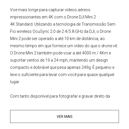
Voe mais longe para capturar vídeos aéreos
impressionantes em 4K com o
Drone DJI
Mini 2
4K Standard
. Utilizando a tecnologia de Transmissão Sem
Fio wireless OcuSync 2.0 de 2.4/5.8 GHz da DJI, o
Drone
Mini 2
pode ser operado a até 10 km de distância, ao
mesmo tempo em que fornece um vídeo do que o drone vê.
O
Drone Mini 2
também pode voar a até 4000 m / 4Km e
suportar ventos de 19 a 24 mph, mantendo um design
compacto e dobrável que pesa apenas 249g. É pequeno e
leve o suficiente para levar com você para quase qualquer
lugar.
Com tanto disponível para fotografar e gravar direto da
caixa,
DJI
garantiu resultados de alta qualidade com um
Estabilizador Gimbal
de 3 eixos
que suporta vídeo de até 4K
VER MAIS
30 e fotos de 12MP capturadas em JPG ou raw para edição
mais fácil. Você também ganha o luxo de voar mais longe